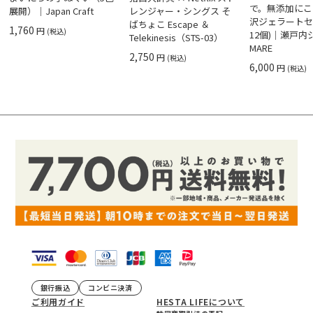
で。無添加にこ
展開）｜Japan Craft
レンジャー・シングス そ
沢ジェラートセ
ばちょこ Escape ＆
1,760
円
(税込)
12個)｜瀬戸
Telekinesis（STS-03）
MARE
2,750
円
(税込)
6,000
円
(税込)
銀行振込
コンビニ決済
ご利用ガイド
HESTA LIFEについて