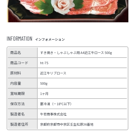
INFORMATION
インフォメーション
商品名
すき焼き・しゃぶしゃぶ用 A4近江牛ロース 500g
商品コード
ht-75
原材料
近江牛リブロース
内容量
500g
賞味期限
1ヶ月
保存方法
要冷凍（－18℃以下）
製造者名
牛若商事株式会社
製造者住所
京都府京都市中京区壬生松原36番地