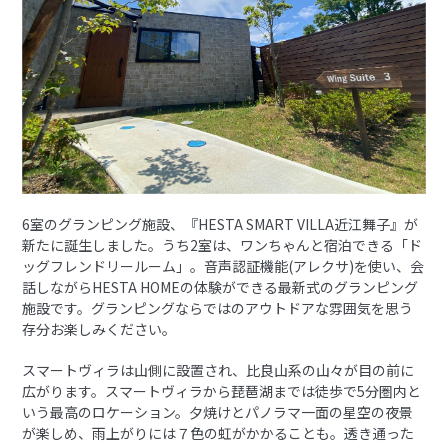
6室のグランピング施設、『HESTA SMART VILLA近江舞子』が
新たに誕生しました。うち2室は、ワンちゃんと宿泊できる「ド
ッグフレンドリールーム」。音声認証機能(アレクサ)を使い、会
話しながらHESTA HOMEの体験ができる最新式のグランピング
施設です。グランピングならではのアウトドアな雰囲気を思う
存分お楽しみください。
スマートヴィラは山側に設置され、比良山系の山々が目の前に
広がります。スマートヴィラから琵琶湖までは徒歩で5分圏内と
いう最高のロケーション。夕焼けとパノラマ一面の星空の夜景
が楽しめ、雨上がりには７色の虹がかかることも。透き通った