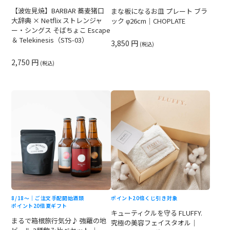
【波佐見焼】BARBAR 蕎麦猪口
まな板になるお皿 プレート ブラ
大辞典 × Netflix ストレンジャ
ック φ26cm｜CHOPLATE
ー・シングス そばちょこ Escape
＆ Telekinesis（STS-03）
3,850 円
(税込)
2,750 円
(税込)
8/18〜｜ご注文手配開始
酒類
ポイント20倍
くじ引き対象
ポイント20倍
夏ギフト
キューティクルを守る FLUFFY.
まるで箱根旅行気分♪ 強羅の地
究極の美容フェイスタオル｜