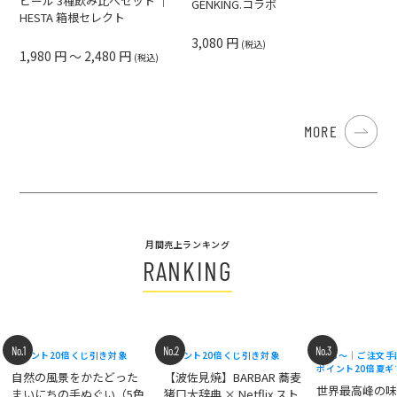
ビール 3種飲み比べセット ｜
GENKING.コラボ
HESTA 箱根セレクト
3,080 円
(税込)
1,980 円 ～ 2,480 円
(税込)
MORE
月間売上ランキング
RANKING
No.1
No.2
No.3
ポイント20倍
くじ引き対象
ポイント20倍
くじ引き対象
8/18〜｜ご注文
ポイント20倍
夏ギ
自然の風景をかたどった
【波佐見焼】BARBAR 蕎麦
世界最高峰の
まいにちの手ぬぐい（5色
猪口大辞典 × Netflix スト