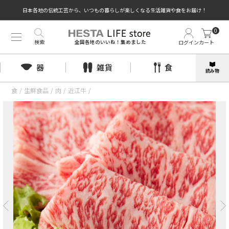
日本各地の伝統工芸から、いつもの暮らしが楽しくなる生活雑貨や食をお届け！
0
検索
ログイン
カート
全国各地のいいね！集めました
器
雑貨
食
読み物
食
/
生鮮食品
/
肉
/
近江牛
/