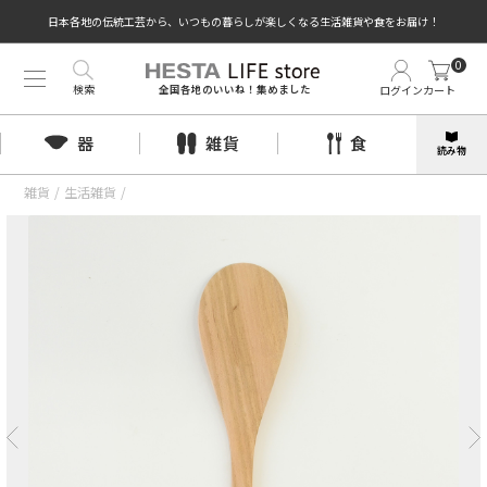
日本各地の伝統工芸から、いつもの暮らしが楽しくなる生活雑貨や食をお届け！
0
検索
ログイン
カート
全国各地のいいね！集めました
器
雑貨
食
読み物
雑貨
/
生活雑貨
/