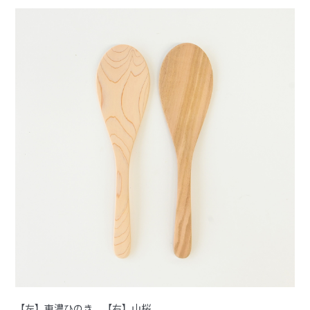
【左】東濃ひのき 【右】山桜