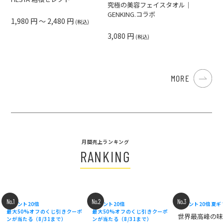
究極の美容フェイスタオル｜
GENKING.コラボ
1,980 円 ～ 2,480 円
(税込)
3,080 円
(税込)
MORE
月間売上ランキング
RANKING
No.1
No.2
No.3
ポイント20倍
ポイント20倍
ポイント20倍
夏ギ
最大50%オフのくじ引きクーポ
最大50%オフのくじ引きクーポ
世界最高峰の
ンが当たる（8/31まで）
ンが当たる（8/31まで）