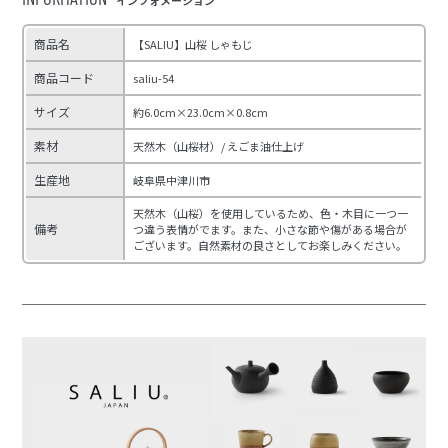
商品名
【SALIU】山桜 しゃもじ
商品コード
saliu-54
サイズ
約6.0cm×23.0cm×0.8cm
素材
天然木（山桜材）/ えごま油仕上げ
生産地
岐阜県中津川市
天然木（山桜）を使用しているため、色・木目に一つ一
備考
つ違う表情がでます。また、小さな節や傷がある場合が
ございます。自然素材の良さとしてお楽しみください。