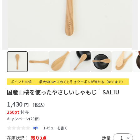
ポイント20倍
最大50%オフのくじ引きクーポンが当たる（8/31まで）
国産山桜を使ったやさしいしゃもじ｜SALIU
1,430
円
（税込）
260pt
付与
キャンペーン(20倍)
0件
レビューを書く
在庫状況：
残り3点
数量