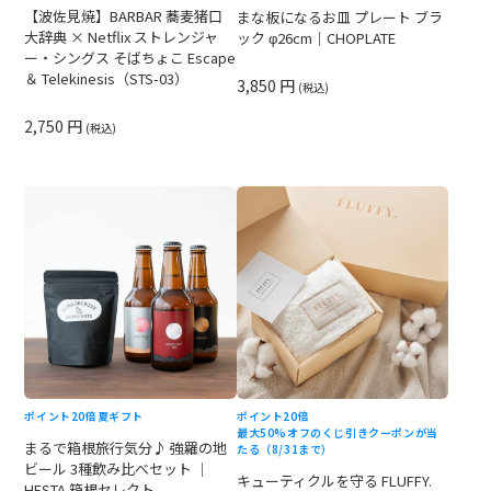
【波佐見焼】BARBAR 蕎麦猪口
まな板になるお皿 プレート ブラ
大辞典 × Netflix ストレンジャ
ック φ26cm｜CHOPLATE
ー・シングス そばちょこ Escape
＆ Telekinesis（STS-03）
3,850 円
(税込)
2,750 円
(税込)
ポイント20倍
夏ギフト
ポイント20倍
最大50%オフのくじ引きクーポンが当
まるで箱根旅行気分♪ 強羅の地
たる（8/31まで）
ビール 3種飲み比べセット ｜
キューティクルを守る FLUFFY.
HESTA 箱根セレクト