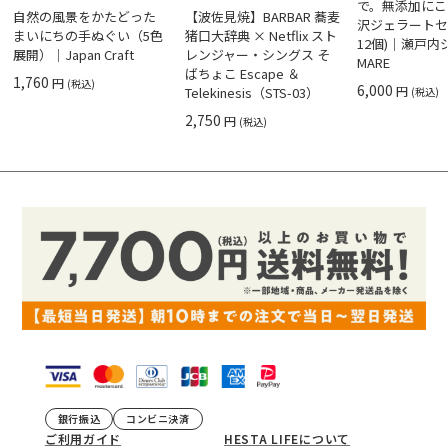
で。無添加にこ
自然の風景をかたどった
【波佐見焼】BARBAR 蕎麦
沢ジェラートセ
まいにちの手ぬぐい（5色
猪口大辞典 × Netflix スト
12個)｜瀬戸
展開）｜Japan Craft
レンジャー・シングス そ
MARE
ばちょこ Escape ＆
1,760
円
(税込)
6,000
円
Telekinesis（STS-03）
(税込)
2,750
円
(税込)
銀行振込
コンビニ決済
ご利用ガイド
HESTA LIFEについて