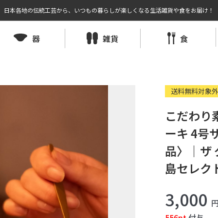
日本各地の伝統工芸から、いつもの暮らしが楽しくなる生活雑貨や食をお届け！
器
雑貨
食
送料無料対象
こだわり
ーキ 4号
品〉｜ザ
島セレク
3,000
556pt
付与