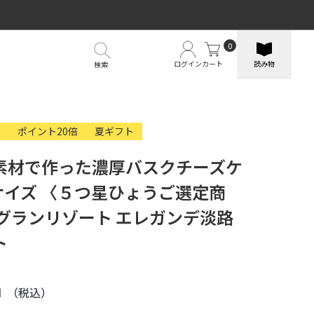
0
ログイン
カート
読み物
検索
外
ポイント20倍
夏ギフト
素材で作った濃厚バスクチーズケ
サイズ 〈５つ星ひょうご選定商
 グランリゾート エレガンデ淡路
ト
円
（税込）