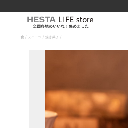
全国各地のいいね！集めました
食
/
スイーツ
/
焼き菓子
/