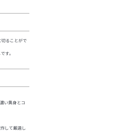
に切ることがで
メです。
く濃い黄身とコ
試作して厳選し