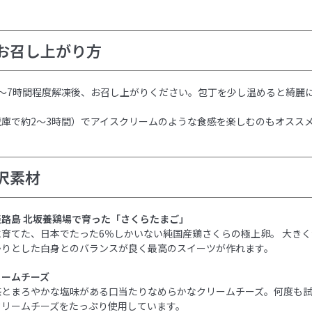
お召し上がり方
5〜7時間程度解凍後、お召し上がりください。包丁を少し温めると綺麗
庫で約2〜3時間）でアイスクリームのような食感を楽しむのもオスス
沢素材
路島 北坂養鶏場で育った「さくらたまご」
育てた、日本でたった6％しかいない純国産鶏さくらの極上卵。 大き
かりとした白身とのバランスが良く最高のスイーツが作れます。
リームチーズ
感とまろやかな塩味がある口当たりなめらかなクリームチーズ。何度も
クリームチーズをたっぷり使用しています。