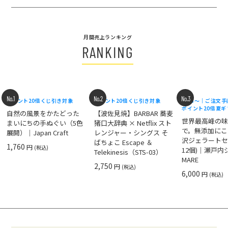
月間売上ランキング
RANKING
No.1
No.2
No.3
ポイント20倍
くじ引き対象
ポイント20倍
くじ引き対象
8/18〜｜ご注文
ポイント20倍
夏ギ
自然の風景をかたどった
【波佐見焼】BARBAR 蕎麦
世界最高峰の
まいにちの手ぬぐい（5色
猪口大辞典 × Netflix スト
で。無添加にこ
展開）｜Japan Craft
レンジャー・シングス そ
沢ジェラートセ
ばちょこ Escape ＆
1,760
円
(税込)
12個)｜瀬戸
Telekinesis（STS-03）
MARE
2,750
円
(税込)
6,000
円
(税込)