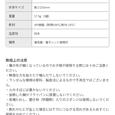
本体サイズ
長さ235mm
重量
17.5g（1組）
素材
SPS樹脂（耐熱200℃/耐冷-10℃）
生産地
日本
備考
食洗器・電子レンジ使用可
取扱上の注意
・箸の先が細くなっているのでお子様が使用する際には十分ご注意く
ださい。
・無理な力を加えたり噛んだりしないでください。
・ランダムな模様は原料、製造法によるもので不具合ではございませ
ん。
・火のそばには置かないでください。
・加熱した鍋やフライパンに放置しないでください。
・各種たわし、磨き粉（研磨剤）入りのスポンジは使用しないでくだ
さい。
・割れやヒビが生じた場合にはケガにつながる恐れがあるためすぐに
使用をやめてください。