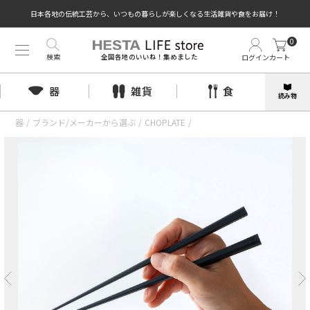
日本各地の伝統工芸から、いつもの暮らしが楽しくなる生活雑貨や食をお届け！
0
検索
ログイン
カート
全国各地のいいね！集めました
器
雑貨
食
読み物
器
/
ブランド/メーカーから選ぶ
/
CHOPLATE
/