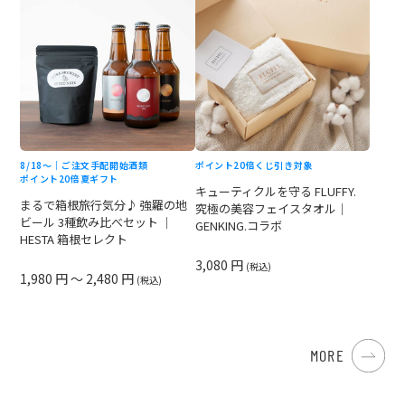
8/18〜｜ご注文手配開始
酒類
ポイント20倍
くじ引き対象
ポイント20倍
夏ギフト
キューティクルを守る FLUFFY.
まるで箱根旅行気分♪ 強羅の地
究極の美容フェイスタオル｜
ビール 3種飲み比べセット ｜
GENKING.コラボ
HESTA 箱根セレクト
3,080 円
(税込)
1,980 円 ～ 2,480 円
(税込)
MORE