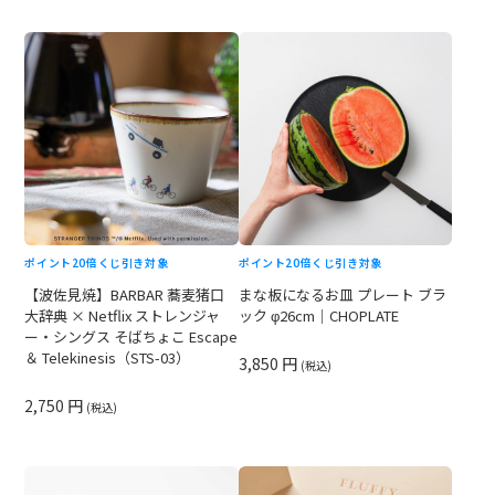
ポイント20倍
くじ引き対象
ポイント20倍
くじ引き対象
【波佐見焼】BARBAR 蕎麦猪口
まな板になるお皿 プレート ブラ
大辞典 × Netflix ストレンジャ
ック φ26cm｜CHOPLATE
ー・シングス そばちょこ Escape
＆ Telekinesis（STS-03）
3,850 円
(税込)
2,750 円
(税込)