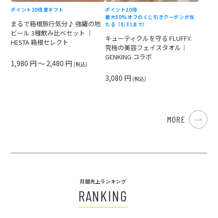
ポイント20倍
夏ギフト
ポイント20倍
最大50%オフのくじ引きクーポンが当
まるで箱根旅行気分♪ 強羅の地
たる（8/31まで）
ビール 3種飲み比べセット ｜
キューティクルを守る FLUFFY.
HESTA 箱根セレクト
究極の美容フェイスタオル｜
GENKING.コラボ
1,980 円 ～ 2,480 円
(税込)
3,080 円
(税込)
MORE
月間売上ランキング
RANKING