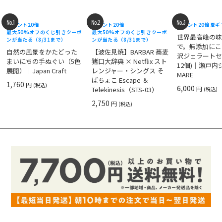
No.1
No.2
No.3
ポイント20倍
ポイント20倍
ポイント20倍
夏ギ
最大50%オフのくじ引きクーポ
最大50%オフのくじ引きクーポ
世界最高峰の
ンが当たる（8/31まで）
ンが当たる（8/31まで）
で。無添加にこ
自然の風景をかたどった
【波佐見焼】BARBAR 蕎麦
沢ジェラートセ
まいにちの手ぬぐい（5色
猪口大辞典 × Netflix スト
12個)｜瀬戸
展開）｜Japan Craft
レンジャー・シングス そ
MARE
ばちょこ Escape ＆
1,760
円
(税込)
6,000
円
Telekinesis（STS-03）
(税込)
2,750
円
(税込)