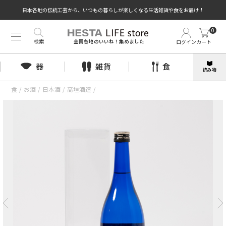
日本各地の伝統工芸から、いつもの暮らしが楽しくなる生活雑貨や食をお届け！
0
検索
ログイン
カート
全国各地のいいね！集めました
器
雑貨
食
読み物
食
/
お酒
/
日本酒
/
高垣酒造
/