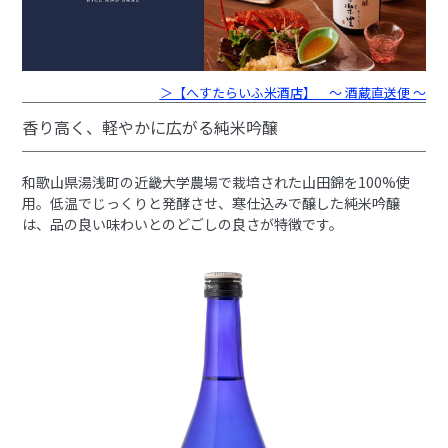
＞【へすたらいふ米酒店】 〜 酒蔵直送便 〜
香り高く、軽やかに広がる純米吟醸
和歌山県湯浅町の近畿大学農場で栽培された山田錦を100%使
用。低温でじっくりと発酵させ、寒仕込みで醸した純米吟醸
は、品の良い味わいとのどごしの良さが特徴です。