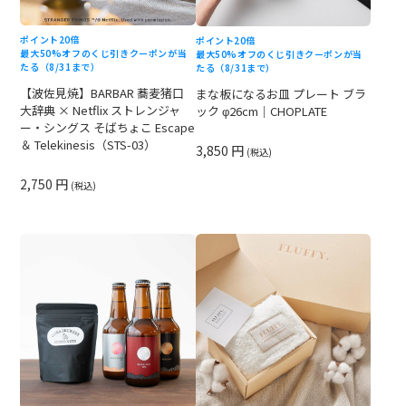
ポイント20倍
ポイント20倍
最大50%オフのくじ引きクーポンが当
最大50%オフのくじ引きクーポンが当
たる（8/31まで）
たる（8/31まで）
【波佐見焼】BARBAR 蕎麦猪口
まな板になるお皿 プレート ブラ
大辞典 × Netflix ストレンジャ
ック φ26cm｜CHOPLATE
ー・シングス そばちょこ Escape
＆ Telekinesis（STS-03）
3,850 円
(税込)
2,750 円
(税込)