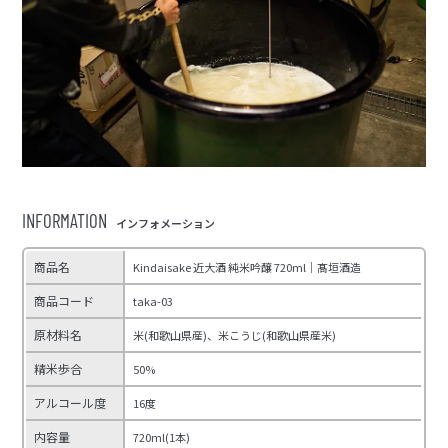
INFORMATION
インフォメーション
商品名
Kindaisake 近大酒 純米吟醸 720ml｜髙垣酒造
商品コード
taka-03
原材料名
米(和歌山県産)、米こうじ(和歌山県産米)
精米歩合
50%
アルコール度
16度
内容量
720ml(1本)