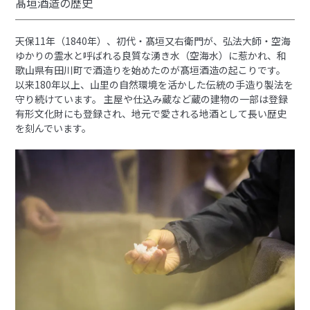
髙垣酒造の歴史
天保11年（1840年）、初代・髙垣又右衛門が、弘法大師・空海
ゆかりの霊水と呼ばれる良質な湧き水（空海水）に惹かれ、和
歌山県有田川町で酒造りを始めたのが髙垣酒造の起こりです。
以来180年以上、山里の自然環境を活かした伝統の手造り製法を
守り続けています。 主屋や仕込み蔵など蔵の建物の一部は登録
有形文化財にも登録され、地元で愛される地酒として長い歴史
を刻んでいます。