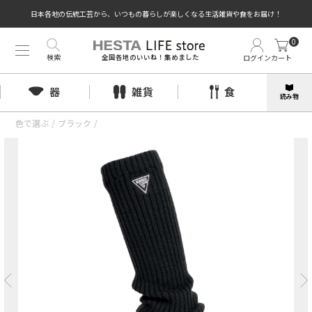
日本各地の伝統工芸から、いつもの暮らしが楽しくなる生活雑貨や食をお届け！
0
検索
ログイン
カート
全国各地のいいね！集めました
器
雑貨
食
読み物
色で選ぶ
/
ブラック
/