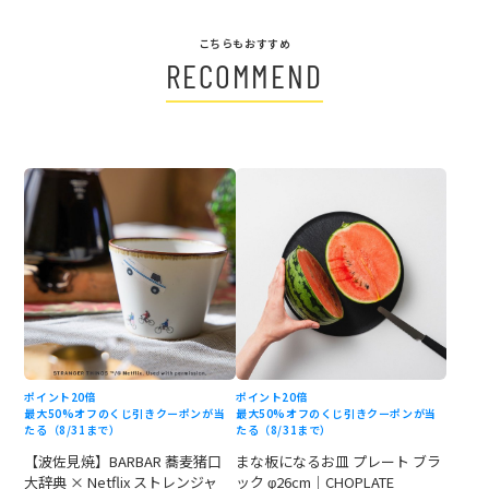
こちらもおすすめ
RECOMMEND
ポイント20倍
ポイント20倍
最大50%オフのくじ引きクーポンが当
最大50%オフのくじ引きクーポンが当
たる（8/31まで）
たる（8/31まで）
【波佐見焼】BARBAR 蕎麦猪口
まな板になるお皿 プレート ブラ
大辞典 × Netflix ストレンジャ
ック φ26cm｜CHOPLATE