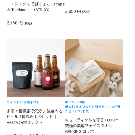
ー・シングス そばちょこ Escape
＆ Telekinesis（STS-03）
3,850 円
(税込)
2,750 円
(税込)
ポイント20倍
夏ギフト
ポイント20倍
最大50%オフのくじ引きクーポンが当
まるで箱根旅行気分♪ 強羅の地
たる（8/31まで）
ビール 3種飲み比べセット ｜
キューティクルを守る FLUFFY.
HESTA 箱根セレクト
究極の美容フェイスタオル｜
GENKING.コラボ