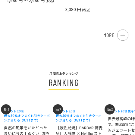
1,980 円 ～ 2,480 円
(税込)
3,080 円
(税込)
MORE
月間売上ランキング
RANKING
No.1
No.2
No.3
ポイント20倍
ポイント20倍
ポイント20倍
夏ギ
最大50%オフのくじ引きクーポ
最大50%オフのくじ引きクーポ
世界最高峰の
ンが当たる（8/31まで）
ンが当たる（8/31まで）
で。無添加にこ
自然の風景をかたどった
【波佐見焼】BARBAR 蕎麦
沢ジェラートセ
まいにちの手ぬぐい（5色
猪口大辞典 × Netflix スト