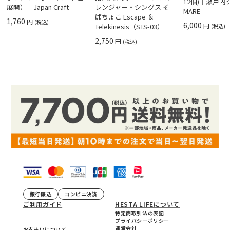
12個)｜瀬戸
展開）｜Japan Craft
レンジャー・シングス そ
MARE
ばちょこ Escape ＆
1,760
円
(税込)
6,000
円
Telekinesis（STS-03）
(税込)
2,750
円
(税込)
銀行振込
コンビニ決済
ご利用ガイド
HESTA LIFEについて
特定商取引法の表記
プライバシーポリシー
運営会社
お支払いについて