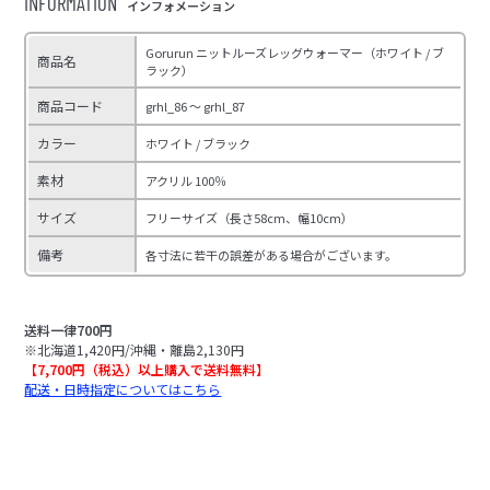
INFORMATION
インフォメーション
Gorurun ニットルーズレッグウォーマー（ホワイト / ブ
商品名
ラック）
商品コード
grhl_86 ～ grhl_87
カラー
ホワイト / ブラック
素材
アクリル 100％
サイズ
フリーサイズ（長さ58cm、幅10cm）
備考
各寸法に若干の誤差がある場合がございます。
送料一律700円
※北海道1,420円/沖縄・離島2,130円
【7,700円（税込）以上購入で送料無料】
配送・日時指定についてはこちら