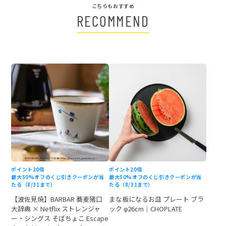
こちらもおすすめ
RECOMMEND
ポイント20倍
ポイント20倍
最大50%オフのくじ引きクーポンが当
最大50%オフのくじ引きクーポンが当
たる（8/31まで）
たる（8/31まで）
【波佐見焼】BARBAR 蕎麦猪口
まな板になるお皿 プレート ブラ
大辞典 × Netflix ストレンジャ
ック φ26cm｜CHOPLATE
ー・シングス そばちょこ Escape