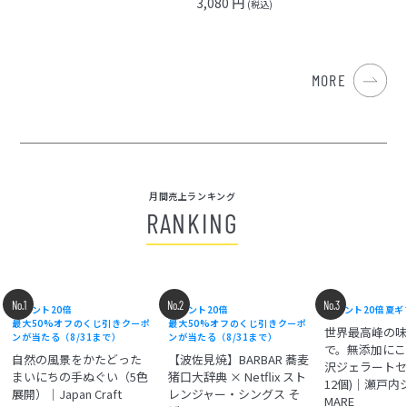
3,080 円
(税込)
MORE
月間売上ランキング
RANKING
No.1
No.2
No.3
ポイント20倍
ポイント20倍
ポイント20倍
夏ギ
最大50%オフのくじ引きクーポ
最大50%オフのくじ引きクーポ
世界最高峰の
ンが当たる（8/31まで）
ンが当たる（8/31まで）
で。無添加にこ
自然の風景をかたどった
【波佐見焼】BARBAR 蕎麦
沢ジェラートセ
まいにちの手ぬぐい（5色
猪口大辞典 × Netflix スト
12個)｜瀬戸
展開）｜Japan Craft
レンジャー・シングス そ
MARE