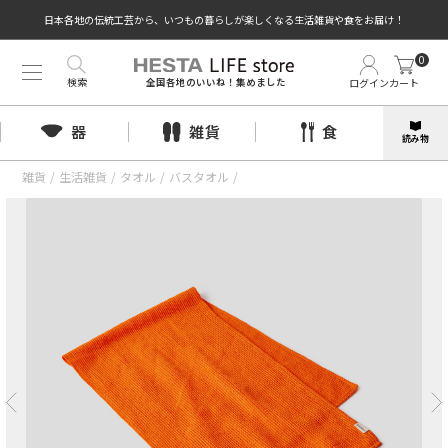
日本各地の伝統工芸から、いつもの暮らしが楽しくなる生活雑貨や食をお届け！
0
検索
ログイン
カート
全国各地のいいね！集めました
器
雑貨
食
読み物
雑貨
/
生活雑貨
/
タオル
/
バスタオル
/