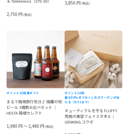
＆ Telekinesis（STS-03）
3,850 円
(税込)
2,750 円
(税込)
ポイント20倍
夏ギフト
ポイント20倍
最大50%オフのくじ引きクーポンが当
まるで箱根旅行気分♪ 強羅の地
たる（8/31まで）
ビール 3種飲み比べセット ｜
キューティクルを守る FLUFFY.
HESTA 箱根セレクト
究極の美容フェイスタオル｜
GENKING.コラボ
1,980 円 ～ 2,480 円
(税込)