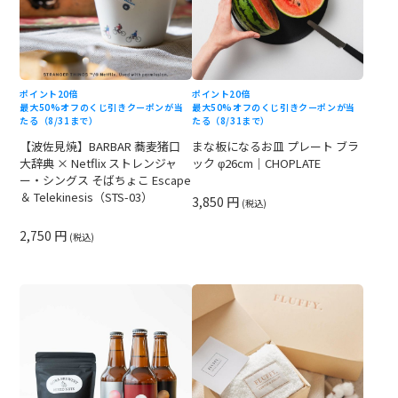
ポイント20倍
ポイント20倍
最大50%オフのくじ引きクーポンが当
最大50%オフのくじ引きクーポンが当
たる（8/31まで）
たる（8/31まで）
【波佐見焼】BARBAR 蕎麦猪口
まな板になるお皿 プレート ブラ
大辞典 × Netflix ストレンジャ
ック φ26cm｜CHOPLATE
ー・シングス そばちょこ Escape
＆ Telekinesis（STS-03）
3,850 円
(税込)
2,750 円
(税込)