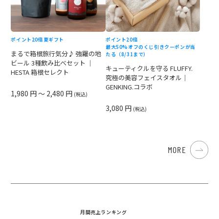
ポイント20倍
夏ギフト
ポイント20倍
最大50%オフのくじ引きクーポンが当
まるで箱根旅行気分♪ 強羅の地
たる（8/31まで）
ビール 3種飲み比べセット ｜
キューティクルを守る FLUFFY.
HESTA 箱根セレクト
究極の美容フェイスタオル｜
GENKING.コラボ
1,980 円 ～ 2,480 円
(税込)
3,080 円
(税込)
MORE
月間売上ランキング