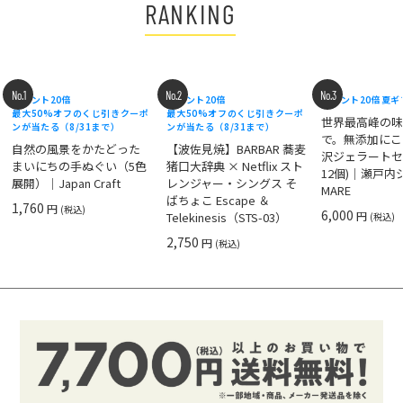
RANKING
No.1
No.2
No.3
ポイント20倍
ポイント20倍
ポイント20倍
夏ギ
最大50%オフのくじ引きクーポ
最大50%オフのくじ引きクーポ
世界最高峰の
ンが当たる（8/31まで）
ンが当たる（8/31まで）
で。無添加にこ
自然の風景をかたどった
【波佐見焼】BARBAR 蕎麦
沢ジェラートセ
まいにちの手ぬぐい（5色
猪口大辞典 × Netflix スト
12個)｜瀬戸
展開）｜Japan Craft
レンジャー・シングス そ
MARE
ばちょこ Escape ＆
1,760
円
(税込)
6,000
円
Telekinesis（STS-03）
(税込)
2,750
円
(税込)