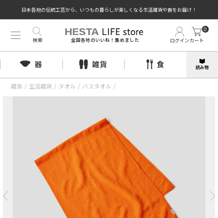
日本各地の伝統工芸から、いつもの暮らしが楽しくなる生活雑貨や食をお届け！
0
検索
ログイン
カート
全国各地のいいね！集めました
器
雑貨
食
読み物
雑貨
/
生活雑貨
/
タオル
/
バスタオル
/