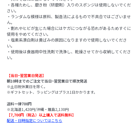
・各種たわし、磨き粉（研磨剤）入りのスポンジは使用しないでくだ
さい。
・ランダムな模様は原料、製造法によるもので不具合ではございませ
ん。
・割れやヒビが生じた場合にはケガにつながる恐れがあるためすぐに
使用をやめてください。
・塩素系漂白剤は黄ばみの原因になりますので使用しないでくださ
い。
・使用後は食器用中性洗剤で洗浄し、乾燥させてから収納してくださ
い。
【当日~翌営業日発送】
朝10時までのご注文で当日~翌営業日で順次発送
※土日祝休業日を除く。
※ギフトセット、ラッピングはプラス1日かかります。
送料一律700円
※北海道1,420円/沖縄・離島2,130円
【7,700円（税込）以上購入で送料無料】
配送・日時指定についてはこちら