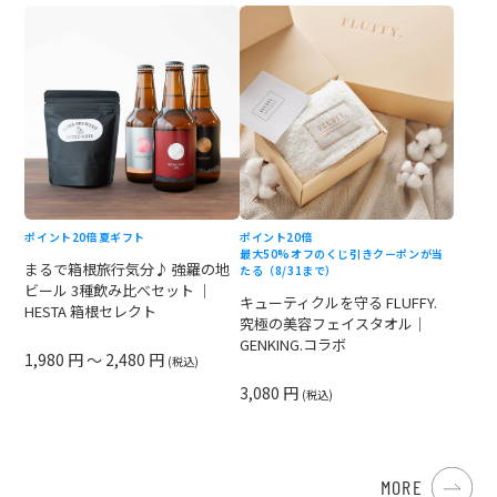
ポイント20倍
夏ギフト
ポイント20倍
最大50%オフのくじ引きクーポンが当
まるで箱根旅行気分♪ 強羅の地
たる（8/31まで）
ビール 3種飲み比べセット ｜
キューティクルを守る FLUFFY.
HESTA 箱根セレクト
究極の美容フェイスタオル｜
GENKING.コラボ
1,980 円 ～ 2,480 円
(税込)
3,080 円
(税込)
MORE