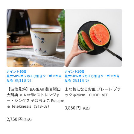
ポイント20倍
ポイント20倍
最大50%オフのくじ引きクーポンが当
最大50%オフのくじ引きクーポンが当
たる（8/31まで）
たる（8/31まで）
【波佐見焼】BARBAR 蕎麦猪口
まな板になるお皿 プレート ブラ
大辞典 × Netflix ストレンジャ
ック φ26cm｜CHOPLATE
ー・シングス そばちょこ Escape
＆ Telekinesis（STS-03）
3,850 円
(税込)
2,750 円
(税込)