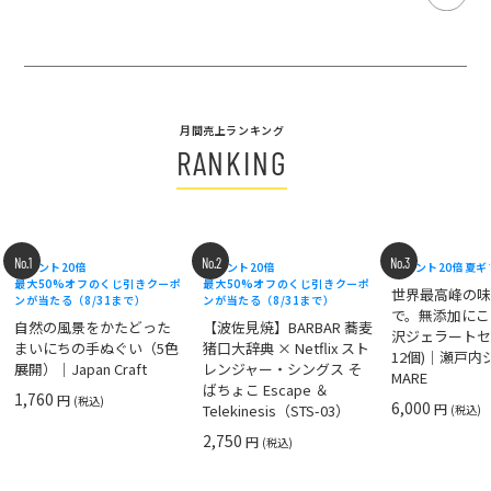
月間売上ランキング
RANKING
No.1
No.2
No.3
ポイント20倍
ポイント20倍
ポイント20倍
夏ギ
最大50%オフのくじ引きクーポ
最大50%オフのくじ引きクーポ
世界最高峰の
ンが当たる（8/31まで）
ンが当たる（8/31まで）
で。無添加にこ
自然の風景をかたどった
【波佐見焼】BARBAR 蕎麦
沢ジェラートセ
まいにちの手ぬぐい（5色
猪口大辞典 × Netflix スト
12個)｜瀬戸
展開）｜Japan Craft
レンジャー・シングス そ
MARE
ばちょこ Escape ＆
1,760
円
(税込)
6,000
円
Telekinesis（STS-03）
(税込)
2,750
円
(税込)