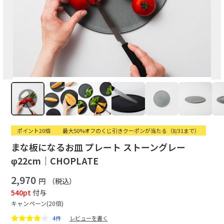
ポイント20倍
最大50%オフのくじ引きクーポンが当たる（8/31まで）
まな板になるお皿 プレート ストーングレー
φ22cm｜CHOPLATE
2,970
円
（税込）
540pt
付与
キャンペーン(20倍)
4件
レビューを書く