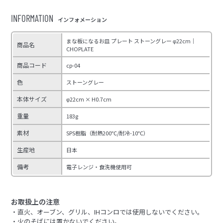
INFORMATION
インフォメーション
まな板になるお皿 プレート ストーングレー φ22cm｜
商品名
CHOPLATE
商品コード
cp-04
色
ストーングレー
本体サイズ
φ22cm × H0.7cm
重量
183g
素材
SPS樹脂（耐熱200℃/耐冷-10℃）
生産地
日本
備考
電子レンジ・食洗機使用可
お取扱上の注意
・直火、オーブン、グリル、IHコンロでは使用しないでください。
・火のそばには置かないでください。