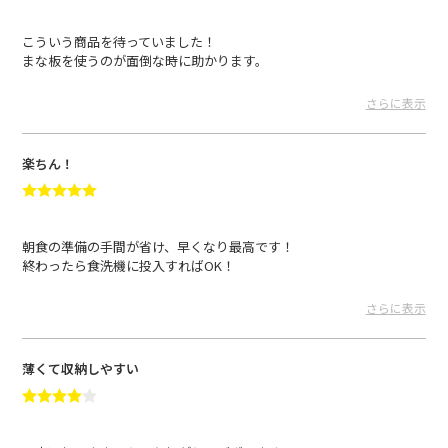
こういう商品を待っていました！
まな板を使うのが面倒な時に助かります。
薄くて重ねても場所を取らないので便利です。
さらに表示
プリン さん
2024.05.20
楽ちん！
朝食の準備の手間が省け、早くなり最高です！
終わったら食洗機に投入すればOK！
発送も早く丁寧に梱包されていて良かったです。愛用します！
さらに表示
minori さん
2024.05.09
薄くて収納しやすい