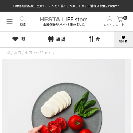
日本各地の伝統工芸から、いつもの暮らしが楽しくなる生活雑貨や食をお届け！
0
検索
ログイン
カート
全国各地のいいね！集めました
器
雑貨
食
読み物
器
/
お皿
/
中皿（〜22cm）
/