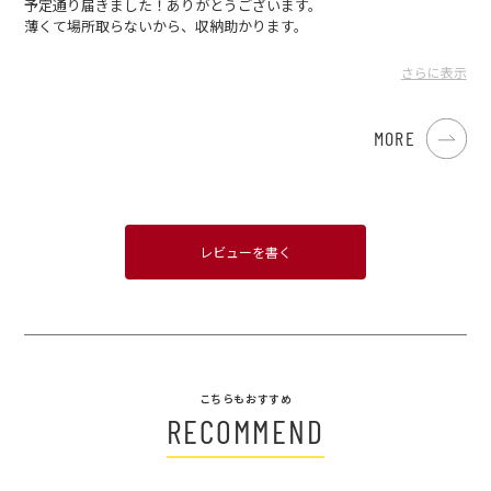
予定通り届きました！ありがとうございます。
薄くて場所取らないから、収納助かります。
他のサイズも、今使ってるお皿との入れ替え考えてみます^^
さらに表示
びるこ さん
2024.04.10
MORE
レビューを書く
こちらもおすすめ
RECOMMEND