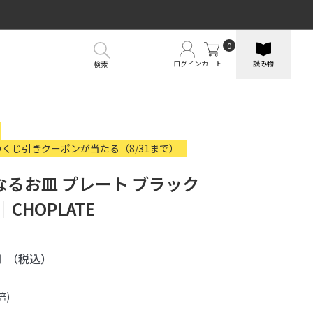
0
ログイン
カート
読み物
検索
のくじ引きクーポンが当たる（8/31まで）
なるお皿 プレート ブラック
｜CHOPLATE
円
（税込）
倍)