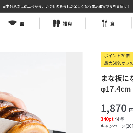
日本各地の伝統工芸から、いつもの暮らしが楽しくなる生活雑貨や食をお届け！
器
雑貨
食
ポイント20倍
最大50%オフ
まな板に
φ17.4cm
1,870
340pt
付与
キャンペーン(20