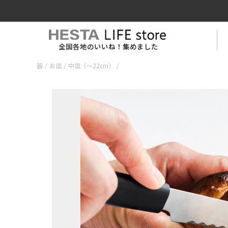
全国各地のいいね！集めました
器
/
お皿
/
中皿（〜22cm）
/