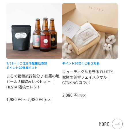
8/18〜｜ご注文手配開始
酒類
ポイント20倍
くじ引き対象
ポイント20倍
夏ギフト
キューティクルを守る FLUFFY.
まるで箱根旅行気分♪ 強羅の地
究極の美容フェイスタオル｜
ビール 3種飲み比べセット ｜
GENKING.コラボ
HESTA 箱根セレクト
3,080 円
(税込)
1,980 円 ～ 2,480 円
(税込)
MORE