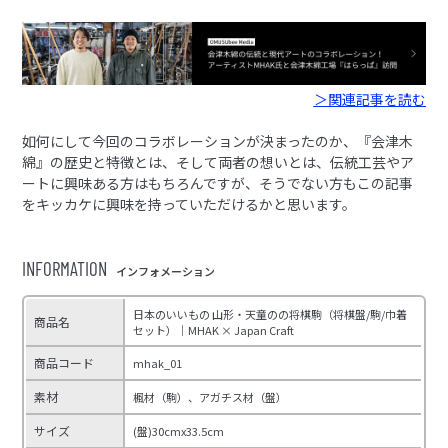
＞関連記事を読む
如何にして今回のコラボレーションが決まったのか、『会津木
綿』の歴史と特徴とは、そして両者の想いとは、伝統工芸やア
ートに興味ある方はもちろんですが、そうでない方もこの記事
をキッカケに興味を持っていただけるかと思います。
INFORMATION
インフォメーション
日本のいいもの 山形・天童のの将棋駒（将棋盤/駒/巾着
商品名
セット）｜MHAK × Japan Craft
商品コード
mhak_01
素材
楓材（駒）、アガチス材（盤）
サイズ
(盤)30cmx33.5cm