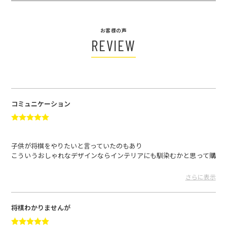
お客様の声
REVIEW
コミュニケーション
子供が将棋をやりたいと言っていたのもあり
こういうおしゃれなデザインならインテリアにも馴染むかと思って購
入。
ルールも全くわからないのですが子供と一緒におしゃべりしながら楽
さらに表示
しめるので買って良かったです。
wakawaka さん
2024.12.04
将棋わかりませんが