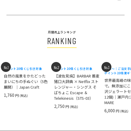
月間売上ランキング
RANKING
No.1
No.2
No.3
ポイント20倍
くじ引き対象
ポイント20倍
くじ引き対象
8/18〜｜ご注文
ポイント20倍
夏ギ
自然の風景をかたどった
【波佐見焼】BARBAR 蕎麦
世界最高峰の
まいにちの手ぬぐい（5色
猪口大辞典 × Netflix スト
で。無添加にこ
展開）｜Japan Craft
レンジャー・シングス そ
沢ジェラートセ
ばちょこ Escape ＆
1,760
円
(税込)
12個)｜瀬戸
Telekinesis（STS-03）
MARE
2,750
円
(税込)
6,000
円
(税込)