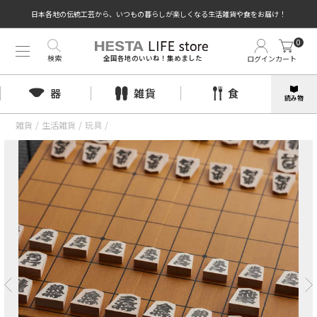
日本各地の伝統工芸から、いつもの暮らしが楽しくなる生活雑貨や食をお届け！
0
検索
ログイン
カート
全国各地のいいね！集めました
器
雑貨
食
読み物
雑貨
/
生活雑貨
/
玩具
/