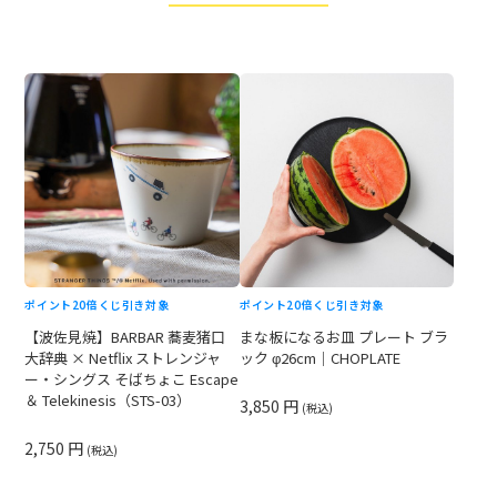
ポイント20倍
くじ引き対象
ポイント20倍
くじ引き対象
【波佐見焼】BARBAR 蕎麦猪口
まな板になるお皿 プレート ブラ
大辞典 × Netflix ストレンジャ
ック φ26cm｜CHOPLATE
ー・シングス そばちょこ Escape
＆ Telekinesis（STS-03）
3,850 円
(税込)
2,750 円
(税込)