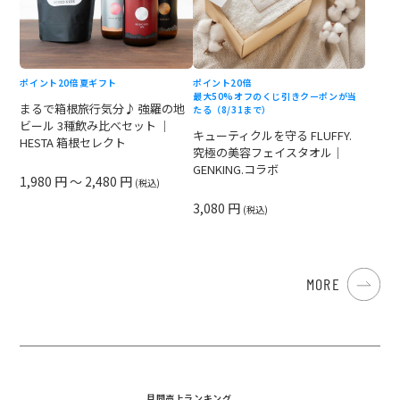
ポイント20倍
夏ギフト
ポイント20倍
最大50%オフのくじ引きクーポンが当
まるで箱根旅行気分♪ 強羅の地
たる（8/31まで）
ビール 3種飲み比べセット ｜
キューティクルを守る FLUFFY.
HESTA 箱根セレクト
究極の美容フェイスタオル｜
GENKING.コラボ
1,980 円 ～ 2,480 円
(税込)
3,080 円
(税込)
MORE
月間売上ランキング