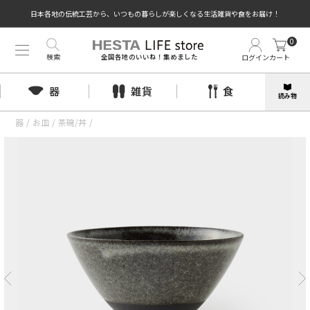
日本各地の伝統工芸から、いつもの暮らしが楽しくなる生活雑貨や食をお届け！
0
検索
ログイン
カート
全国各地のいいね！集めました
器
雑貨
食
読み物
器
/
お皿
/
茶碗/丼
/