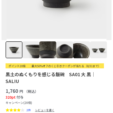
ポイント20倍
最大50%オフのくじ引きクーポンが当たる（8/31まで）
黒土のぬくもりを感じる飯碗 SA01 大 黒｜
SALIU
1,760
円
（税込）
320pt
付与
キャンペーン(20倍)
2件
レビューを書く