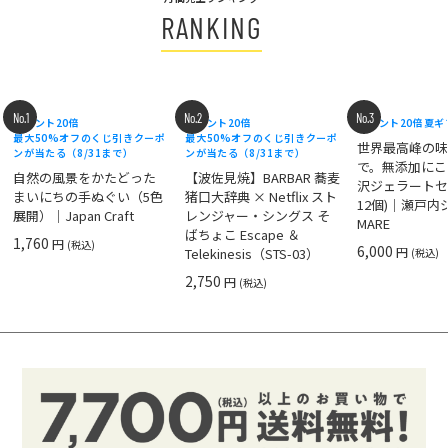
RANKING
No.1
No.2
No.3
ポイント20倍
ポイント20倍
ポイント20倍
夏ギ
最大50%オフのくじ引きクーポ
最大50%オフのくじ引きクーポ
世界最高峰の
ンが当たる（8/31まで）
ンが当たる（8/31まで）
で。無添加にこ
自然の風景をかたどった
【波佐見焼】BARBAR 蕎麦
沢ジェラートセ
まいにちの手ぬぐい（5色
猪口大辞典 × Netflix スト
12個)｜瀬戸
展開）｜Japan Craft
レンジャー・シングス そ
MARE
ばちょこ Escape ＆
1,760
円
(税込)
6,000
円
Telekinesis（STS-03）
(税込)
2,750
円
(税込)