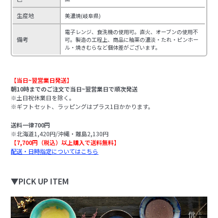
生産地
美濃焼(岐阜県)
電子レンジ、食洗機の使用可。直火、オーブンの使用不
備考
可。製造の工程上、商品に釉薬の濃淡・たれ・ピンホー
ル・焼きむらなど個体差がございます。
【当日~翌営業日発送】
朝10時までのご注文で当日~翌営業日で順次発送
※土日祝休業日を除く。
※ギフトセット、ラッピングはプラス1日かかります。
送料一律700円
※北海道1,420円/沖縄・離島2,130円
【7,700円（税込）以上購入で送料無料】
配送・日時指定についてはこちら
▼PICK UP ITEM