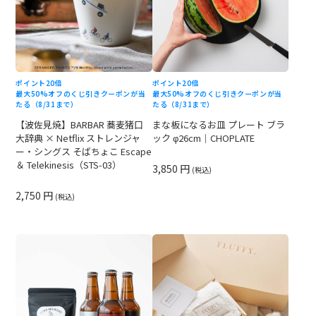
ポイント20倍
ポイント20倍
最大50%オフのくじ引きクーポンが当
最大50%オフのくじ引きクーポンが当
たる（8/31まで）
たる（8/31まで）
【波佐見焼】BARBAR 蕎麦猪口
まな板になるお皿 プレート ブラ
大辞典 × Netflix ストレンジャ
ック φ26cm｜CHOPLATE
ー・シングス そばちょこ Escape
＆ Telekinesis（STS-03）
3,850 円
(税込)
2,750 円
(税込)