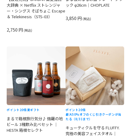
大辞典 × Netflix ストレンジャ
ック φ26cm｜CHOPLATE
ー・シングス そばちょこ Escape
＆ Telekinesis（STS-03）
3,850 円
(税込)
2,750 円
(税込)
ポイント20倍
夏ギフト
ポイント20倍
最大50%オフのくじ引きクーポンが当
まるで箱根旅行気分♪ 強羅の地
たる（8/31まで）
ビール 3種飲み比べセット ｜
キューティクルを守る FLUFFY.
HESTA 箱根セレクト
究極の美容フェイスタオル｜