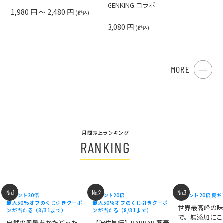
GENKING.コラボ
1,980 円 ～ 2,480 円
(税込)
3,080 円
(税込)
MORE
月間売上ランキング
RANKING
No.1
No.2
No.3
ポイント20倍
ポイント20倍
ポイント20倍
夏ギ
最大50%オフのくじ引きクーポ
最大50%オフのくじ引きクーポ
世界最高峰の
ンが当たる（8/31まで）
ンが当たる（8/31まで）
で。無添加にこ
自然の風景をかたどった
【波佐見焼】BARBAR 蕎麦