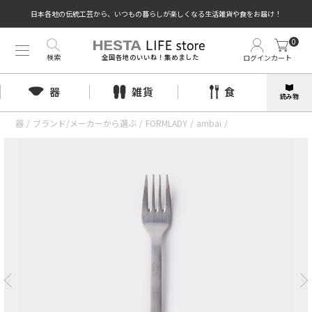
日本各地の伝統工芸から、いつもの暮らしが楽しくなる生活雑貨や食をお届け！
0
検索
ログイン
カート
全国各地のいいね！集めました
器
雑貨
食
読み物
器
/
ブランド/メーカーから選ぶ
/
FORMLADY
/
ambai
/