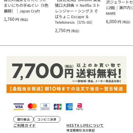
沢ジェラートセ
まいにちの手ぬぐい（5色
猪口大辞典 × Netflix スト
12個)｜瀬戸
展開）｜Japan Craft
レンジャー・シングス そ
MARE
ばちょこ Escape ＆
1,760
円
(税込)
6,000
円
Telekinesis（STS-03）
(税込)
2,750
円
(税込)
銀行振込
コンビニ決済
ご利用ガイド
HESTA LIFEについて
特定商取引法の表記