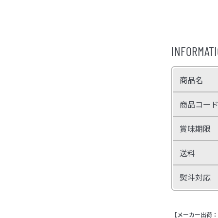
INFORMAT
商品名
商品コー
賞味期限
送料
熨斗対応
【メーカー出荷：