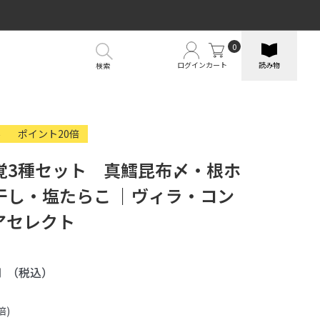
0
ログイン
カート
読み物
検索
外
ポイント20倍
覚3種セット 真鱈昆布〆・根ホ
干し・塩たらこ ｜ヴィラ・コン
アセレクト
円
（税込）
倍)