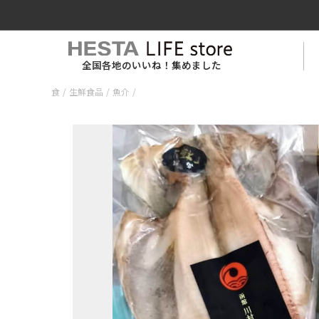
全国各地のいいね！集めました
食
/
生鮮食品
/
魚介
/