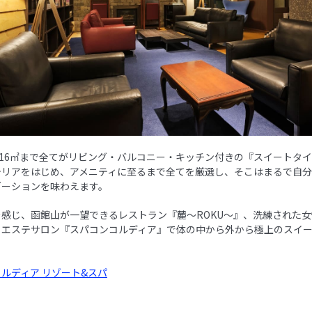
116㎡まで全てがリビング・バルコニー・キッチン付きの『スイートタ
テリアをはじめ、アメニティに至るまで全てを厳選し、そこはまるで自
ゼーションを味わえます。
感じ、函館山が一望できるレストラン『麓〜ROKU〜』、洗練された
るエステサロン『スパコンコルディア』で体の中から外から極上のスイ
。
ルディア リゾート&スパ