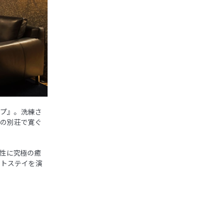
イプ』。洗練さ
分の別荘で寛ぐ
女性に究極の癒
ートステイを演