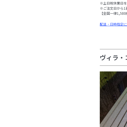
※土日祝休業日を
※ご注文日から1
【全国一律1,58
配送・日時指定に
ヴィラ・