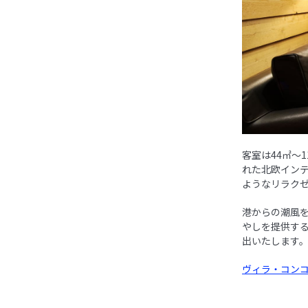
客室は44㎡〜
れた北欧イン
ようなリラク
港からの潮風を
やしを提供す
出いたします
ヴィラ・コンコ