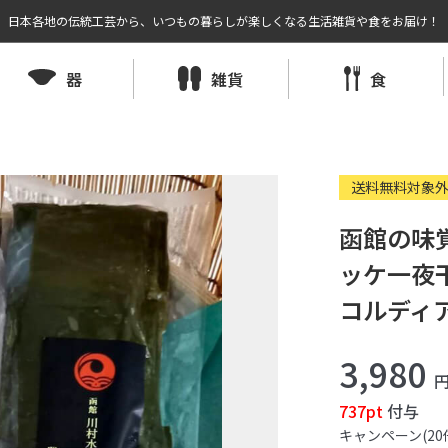
日本各地の伝統工芸から、いつもの暮らしが楽しくなる生活雑貨や食をお届け！
器
雑貨
食
送料無料対象
函館の味
ッケ一夜
コルディ
3,980
737pt
付与
キャンペーン(20