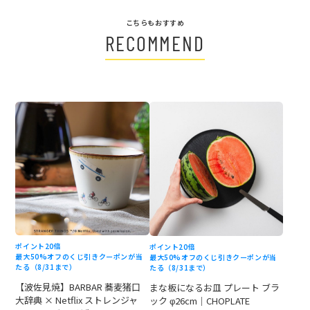
こちらもおすすめ
RECOMMEND
ポイント20倍
ポイント20倍
最大50%オフのくじ引きクーポンが当
最大50%オフのくじ引きクーポンが当
たる（8/31まで）
たる（8/31まで）
【波佐見焼】BARBAR 蕎麦猪口
まな板になるお皿 プレート ブラ
大辞典 × Netflix ストレンジャ
ック φ26cm｜CHOPLATE