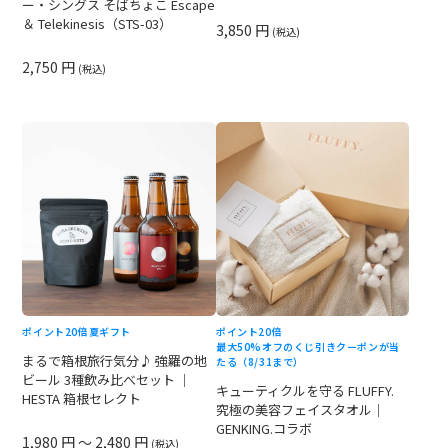
ー・シングス そばちょこ Escape
＆ Telekinesis（STS-03）
3,850 円
(税込)
2,750 円
(税込)
ポイント20倍
夏ギフト
ポイント20倍
最大50%オフのくじ引きクーポンが当
まるで箱根旅行気分♪ 強羅の地
たる（8/31まで）
ビール 3種飲み比べセット ｜
キューティクルを守る FLUFFY.
HESTA 箱根セレクト
究極の美容フェイスタオル｜
GENKING.コラボ
1,980 円 ～ 2,480 円
(税込)