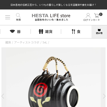
日本各地の伝統工芸から、いつもの暮らしが楽しくなる生活雑貨や食をお届け！
0
検索
ログイン
カート
全国各地のいいね！集めました
器
雑貨
食
読み物
雑貨
/
アーティストコラボ
/
5eL
/