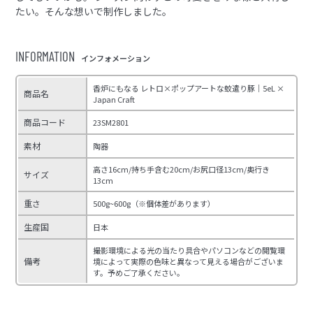
たい。そんな想いで制作しました。
INFORMATION
インフォメーション
香炉にもなる レトロ×ポップアートな蚊遣り豚｜5eL ×
商品名
Japan Craft
商品コード
23SM2801
素材
陶器
高さ16cm/持ち手含む20cm/お尻口径13cm/奥行き
サイズ
13cm
重さ
500g~600g（※個体差があります）
生産国
日本
撮影環境による光の当たり具合やパソコンなどの閲覧環
備考
境によって実際の色味と異なって見える場合がございま
す。予めご了承ください。