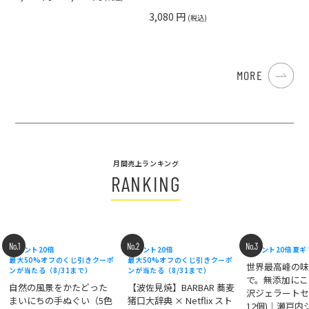
3,080 円
(税込)
MORE
月間売上ランキング
RANKING
No.1
No.2
No.3
ポイント20倍
ポイント20倍
ポイント20倍
夏ギ
最大50%オフのくじ引きクーポ
最大50%オフのくじ引きクーポ
世界最高峰の
ンが当たる（8/31まで）
ンが当たる（8/31まで）
で。無添加にこ
自然の風景をかたどった
【波佐見焼】BARBAR 蕎麦
沢ジェラートセ
まいにちの手ぬぐい（5色
猪口大辞典 × Netflix スト
12個)｜瀬戸