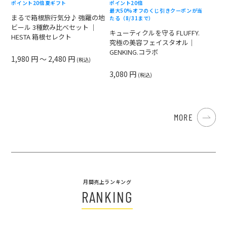
ポイント20倍
夏ギフト
ポイント20倍
最大50%オフのくじ引きクーポンが当
まるで箱根旅行気分♪ 強羅の地
たる（8/31まで）
ビール 3種飲み比べセット ｜
キューティクルを守る FLUFFY.
HESTA 箱根セレクト
究極の美容フェイスタオル｜
GENKING.コラボ
1,980 円 ～ 2,480 円
(税込)
3,080 円
(税込)
MORE
月間売上ランキング
RANKING