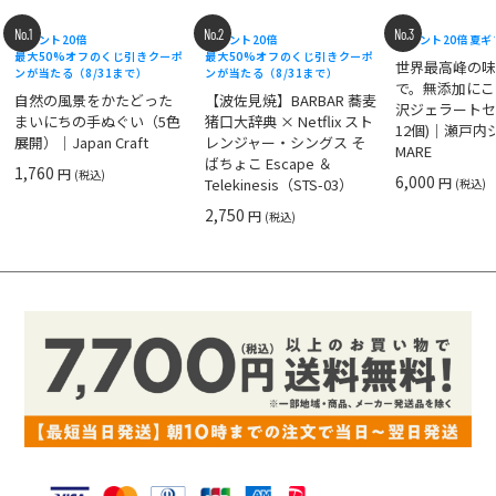
No.1
No.2
No.3
ポイント20倍
ポイント20倍
ポイント20倍
夏ギ
最大50%オフのくじ引きクーポ
最大50%オフのくじ引きクーポ
世界最高峰の
ンが当たる（8/31まで）
ンが当たる（8/31まで）
で。無添加にこ
自然の風景をかたどった
【波佐見焼】BARBAR 蕎麦
沢ジェラートセ
まいにちの手ぬぐい（5色
猪口大辞典 × Netflix スト
12個)｜瀬戸
展開）｜Japan Craft
レンジャー・シングス そ
MARE
ばちょこ Escape ＆
1,760
円
(税込)
6,000
円
Telekinesis（STS-03）
(税込)
2,750
円
(税込)