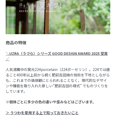
商品の特徴
＼UZRA（うづら）シリーズ GOOD DESIGN AWARD 2025 受賞
／
人気沸騰中の窯元224porcelain（224ポーセリン）。224では遡
ること400年以上前から続く肥前吉田焼の技術を下地としながら
も、これまでの価値観にとらわれることなく、現代的なデザイ
ンや機能を取り入れた新しい”肥前吉田の様式” でものづくりを
しています。
※個体ごとに多少の色の違いや歪みなどはございます。
＞ うつわを愛用する上で知っておきたいこと