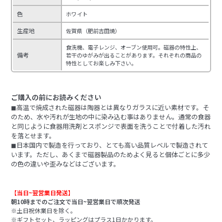
色
ホワイト
生産地
佐賀県（肥前吉田焼）
食洗機、電子レンジ、オーブン使用可。磁器の特性上、
備考
若干のゆがみが出ることがあります。それぞれの商品の
特性としてお楽しみ下さい。
ご購入の前にお読みください
◼︎高温で焼成された磁器は陶器とは異なりガラスに近い素材です。そ
のため、水や汚れが生地の中に染み込む事はありません。通常の食器
と同じように食器用洗剤とスポンジで表面を洗うことで付着した汚れ
を落とせます。
◼︎日本国内で製造を行っており、とても高い品質レベルで製造されて
います。ただし、あくまで磁器製品のためよく見ると個体ごとに多少
の色の違いや歪みなどはございます。
【当日~翌営業日発送】
朝10時までのご注文で当日~翌営業日で順次発送
※土日祝休業日を除く。
※ギフトセット、ラッピングはプラス1日かかります。