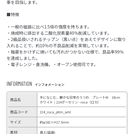
事を目指します。
■特徴
・一般の磁器に比べ1.5倍の強度を持ちます。
・焼成時に排出する二酸化炭素量40％削減しています。
・2級品扱いされるテップン（黒い点）をあえてデザインに取り
入れることで、約10％の不良品削減を実現しています。
・釉薬をかけずに焼いても汚れがつかない仕様で、良品率99％
を達成しました。
・電子レンジ・食洗機。・オーブン使用可です。
INFORMATION
インフォメーション
手になじむ、静かな日常のうつわ プレートM 18cm
商品名
ホワイト｜224ポーセリン - roca（ロカ）
商品コード
224_roca_pltm_wht
サイズ
約φ182×H17.5mm
素材
晟土(磁器)