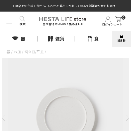
日本各地の伝統工芸から、いつもの暮らしが楽しくなる生活雑貨や食をお届け！
0
検索
ログイン
カート
全国各地のいいね！集めました
器
雑貨
食
読み物
器
/
お皿
/
切立皿/平皿
/