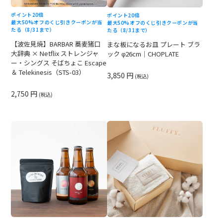
ポイント20倍
ポイント20倍
最大50%オフのくじ引きクーポンが当
最大50%オフのくじ引きクーポンが当
たる（8/31まで）
たる（8/31まで）
【波佐見焼】BARBAR 蕎麦猪口
まな板になるお皿 プレート ブラ
大辞典 × Netflix ストレンジャ
ック φ26cm｜CHOPLATE
ー・シングス そばちょこ Escape
＆ Telekinesis（STS-03）
3,850 円
(税込)
2,750 円
(税込)