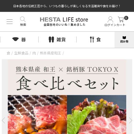
日本各地の伝統工芸から、いつもの暮らしが楽しくなる生活雑貨や食をお届け！
0
検索
ログイン
カート
全国各地のいいね！集めました
器
雑貨
食
読み物
食
/
生鮮食品
/
肉
/
熊本県産和王
/