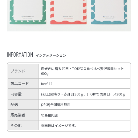
INFORMATION
インフォメーション
肉好きに贈る 和王・TOKYO X 食べ比べ贅沢焼肉セット
ブランド
600g
商品コード
beef-12
内容量
(和王)霜降り・赤身 計300ｇ、(TOKYO X)肩ロース300ｇ
配送
(冷凍)全国送料無料
販売業者
北島精肉店
その他
※画像はイメージです。