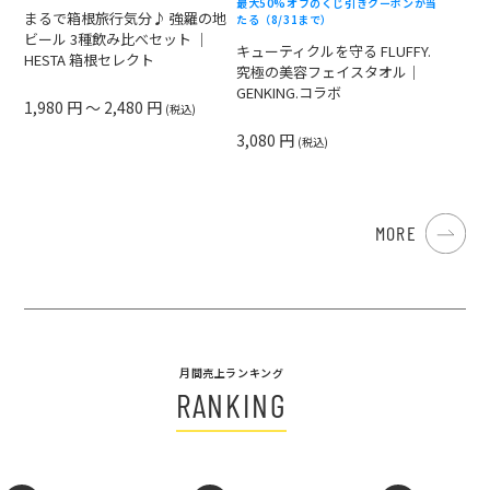
最大50%オフのくじ引きクーポンが当
まるで箱根旅行気分♪ 強羅の地
たる（8/31まで）
ビール 3種飲み比べセット ｜
キューティクルを守る FLUFFY.
HESTA 箱根セレクト
究極の美容フェイスタオル｜
GENKING.コラボ
1,980 円 ～ 2,480 円
(税込)
3,080 円
(税込)
MORE
月間売上ランキング
RANKING