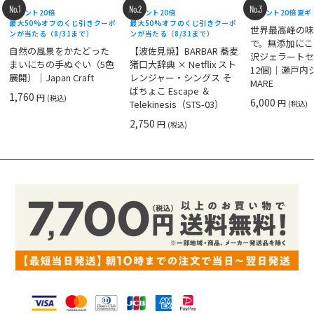
No.1
No.2
No.3
ポイント20倍
ポイント20倍
ポイント20倍
夏ギ
最大50%オフのくじ引きクーポ
最大50%オフのくじ引きクーポ
世界最高峰の
ンが当たる（8/31まで）
ンが当たる（8/31まで）
で。無添加にこ
自然の風景をかたどった
【波佐見焼】BARBAR 蕎麦
沢ジェラートセ
まいにちの手ぬぐい（5色
猪口大辞典 × Netflix スト
12個)｜瀬戸
展開）｜Japan Craft
レンジャー・シングス そ
MARE
ばちょこ Escape ＆
1,760
円
(税込)
6,000
円
Telekinesis（STS-03）
(税込)
2,750
円
(税込)