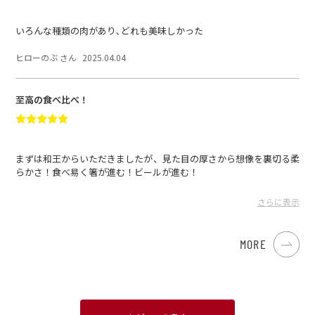
いろんな種類の肉があり､どれも美味しかった
ヒローのぶ さん
2025.04.04
至高の食べ比べ！
まずは和王からいただきましたが、見た目の厚さから想像を裏切る柔
らかさ！食べ易く箸が進む！ビールが進む！
次にTOKYOX。流石はブランド豚！ジューシー！そして甘い！美味し
い！
さらに表示
甲乙つけがたいですが、私はTOKYOXかな。
とにかく美味い！
MORE
焼肉KING さん
2025.01.04