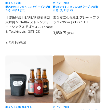
ポイント20倍
ポイント20倍
最大50%オフのくじ引きクーポンが当
最大50%オフのくじ引きクーポンが当
たる（8/31まで）
たる（8/31まで）
【波佐見焼】BARBAR 蕎麦猪口
まな板になるお皿 プレート ブラ
大辞典 × Netflix ストレンジャ
ック φ26cm｜CHOPLATE
ー・シングス そばちょこ Escape
＆ Telekinesis（STS-03）
3,850 円
(税込)
2,750 円
(税込)
ポイント20倍
夏ギフト
ポイント20倍