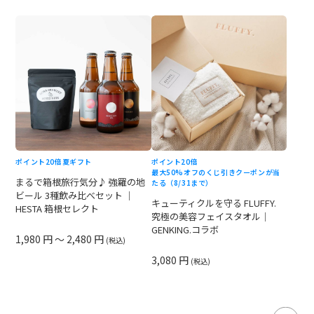
ポイント20倍
夏ギフト
ポイント20倍
最大50%オフのくじ引きクーポンが当
まるで箱根旅行気分♪ 強羅の地
たる（8/31まで）
ビール 3種飲み比べセット ｜
キューティクルを守る FLUFFY.
HESTA 箱根セレクト
究極の美容フェイスタオル｜
GENKING.コラボ
1,980 円 ～ 2,480 円
(税込)
3,080 円
(税込)