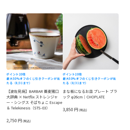
ポイント20倍
ポイント20倍
最大50%オフのくじ引きクーポンが当
最大50%オフのくじ引きクーポンが当
たる（8/31まで）
たる（8/31まで）
【波佐見焼】BARBAR 蕎麦猪口
まな板になるお皿 プレート ブラ
大辞典 × Netflix ストレンジャ
ック φ26cm｜CHOPLATE
ー・シングス そばちょこ Escape
＆ Telekinesis（STS-03）
3,850 円
(税込)
2,750 円
(税込)