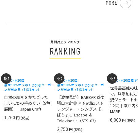
MORE
月間売上ランキング
RANKING
No.1
No.2
No.3
ポイント20倍
ポイント20倍
ポイント20倍
夏ギ
最大50%オフのくじ引きクーポ
最大50%オフのくじ引きクーポ
世界最高峰の
ンが当たる（8/31まで）
ンが当たる（8/31まで）
で。無添加にこ
自然の風景をかたどった
【波佐見焼】BARBAR 蕎麦
沢ジェラートセ
まいにちの手ぬぐい（5色
猪口大辞典 × Netflix スト
12個)｜瀬戸
展開）｜Japan Craft
レンジャー・シングス そ
MARE
ばちょこ Escape ＆
1,760
円
(税込)
6,000
円
Telekinesis（STS-03）
(税込)
2,750
円
(税込)