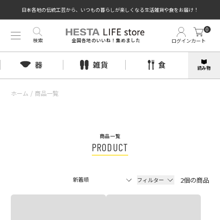
日本各地の伝統工芸から、いつもの暮らしが楽しくなる生活雑貨や食をお届け！
0
検索
ログイン
カート
全国各地のいいね！集めました
器
雑貨
食
読み物
ホーム
/
商品一覧
商品一覧
PRODUCT
2個の商品
フィルター