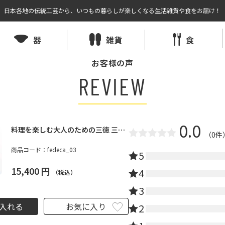
日本各地の伝統工芸から、いつもの暮らしが楽しくなる生活雑貨や食をお届け！
器
雑貨
食
お客様の声
REVIEW
0.0
料理を楽しむ大人のための三徳 三徳
（0件
包丁（小）プレーンブラック 刃渡り
商品コード：
fedeca_03
12.3cm｜FEDECA
5
15,400
円
4
（税込）
3
入れる
お気に入り
2