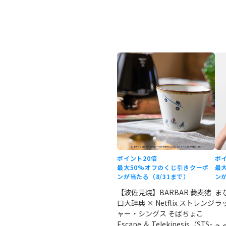
ポイント20倍
ポ
最大50%オフのくじ引きクーポ
最
ンが当たる（8/31まで）
ンが
【波佐見焼】BARBAR 蕎麦猪
ま
口大辞典 × Netflix ストレンジ
ラッ
ャー・シングス そばちょこ
Escape ＆ Telekinesis（STS-