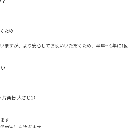
か？
くため
いますが、より安心してお使いいただくため、半年〜1年に1
さい
 片栗粉 大さじ1）
ます
代替液）を注ぎます