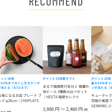
RECOMMEND
イント20倍
ポイント20倍
夏ギフト
ポイント20倍
大50%オフのくじ引きクーポ
最大50%オ
まるで箱根旅行気分♪ 強羅の
当たる（8/31まで）
ンが当たる（8
地ビール 3種飲み比べセット
な板になるお皿 プレート ブ
キューティクル
｜HESTA 箱根セレクト
ク φ26cm｜CHOPLATE
究極の美容
GENKING.
1,980 円 ～ 2,480 円
(税