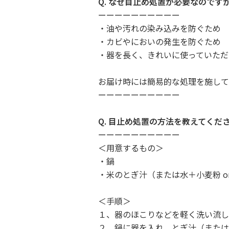
Q. なぜ目止め処置が必要なのです
ーーーーーーーーーー
・油や汚れの染み込みを防ぐため
・カビやにおいの発生を防ぐため
・器を長く、きれいに使っていただ
お届け時には簡易的な処理を施して
ーーーーーーーーーー
Q. 目止め処置の方法を教えてくだ
ーーーーーーーーーー
＜用意するもの＞
・鍋
・米のとぎ汁（または水＋小麦粉 or
＜手順＞
１、器のほこりなどを軽く洗い流し
２、鍋に器を入れ、とぎ汁（または