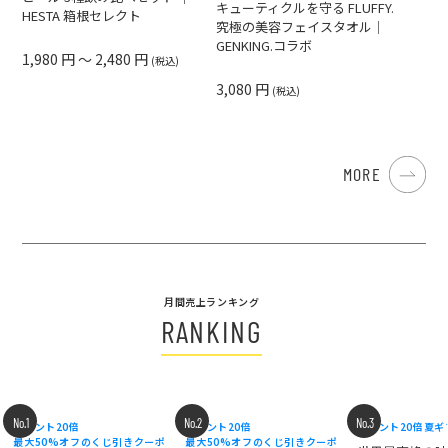
キューティクルを守る FLUFFY.
HESTA 箱根セレクト
究極の美容フェイスタオル｜
GENKING.コラボ
1,980 円 ～ 2,480 円
(税込)
3,080 円
(税込)
MORE
月間売上ランキング
RANKING
No.1
No.2
No.3
ポイント20倍
ポイント20倍
ポイント20倍
夏ギ
最大50%オフのくじ引きクーポ
最大50%オフのくじ引きクーポ