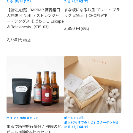
たる（8/16まで）
たる（8/16まで）
【波佐見焼】BARBAR 蕎麦猪口
まな板になるお皿 プレート ブラ
大辞典 × Netflix ストレンジャ
ック φ26cm｜CHOPLATE
ー・シングス そばちょこ Escape
＆ Telekinesis（STS-03）
3,850 円
(税込)
2,750 円
(税込)
ポイント20倍
夏ギフト
ポイント20倍
最大50%オフのくじ引きクーポンが当
まるで箱根旅行気分♪ 強羅の地
たる（8/16まで）
ビール 3種飲み比べセット ｜