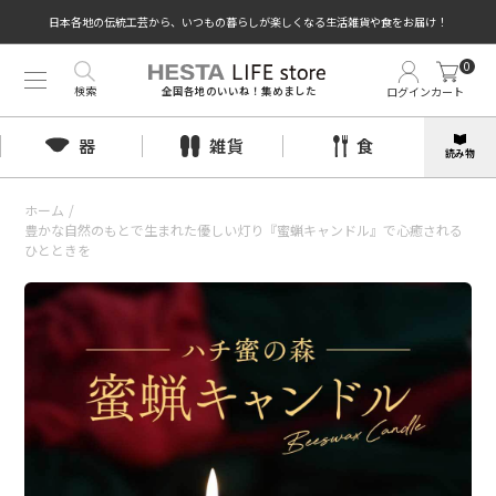
日本各地の伝統工芸から、いつもの暮らしが楽しくなる生活雑貨や食をお届け！
0
検索
ログイン
カート
全国各地のいいね！集めました
器
雑貨
食
読み物
ホーム
/
豊かな自然のもとで生まれた優しい灯り『蜜蝋キャンドル』で心癒される
ひとときを