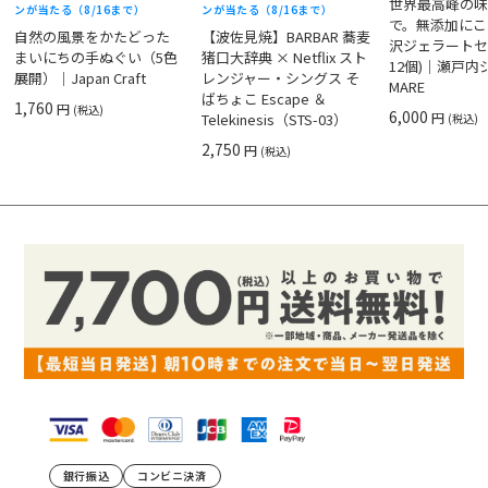
世界最高峰の
ンが当たる（8/16まで）
ンが当たる（8/16まで）
で。無添加にこ
自然の風景をかたどった
【波佐見焼】BARBAR 蕎麦
沢ジェラートセ
まいにちの手ぬぐい（5色
猪口大辞典 × Netflix スト
12個)｜瀬戸
展開）｜Japan Craft
レンジャー・シングス そ
MARE
ばちょこ Escape ＆
1,760
円
(税込)
6,000
円
Telekinesis（STS-03）
(税込)
2,750
円
(税込)
銀行振込
コンビニ決済