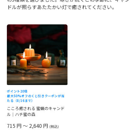
ドルが照らすあたたかい灯で癒されてください。
ポイント20倍
最大50%オフのくじ引きクーポンが当
たる（8/16まで）
こころ癒される 蜜蝋のキャンド
ル｜ハチ蜜の森
715 円 ～ 2,640 円
(税込)