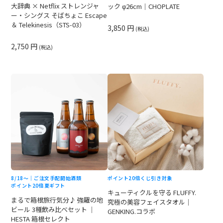
大辞典 × Netflix ストレンジャ
ック φ26cm｜CHOPLATE
ー・シングス そばちょこ Escape
＆ Telekinesis（STS-03）
3,850 円
(税込)
2,750 円
(税込)
8/18〜｜ご注文手配開始
酒類
ポイント20倍
くじ引き対象
ポイント20倍
夏ギフト
キューティクルを守る FLUFFY.
まるで箱根旅行気分♪ 強羅の地
究極の美容フェイスタオル｜
ビール 3種飲み比べセット ｜
GENKING.コラボ
HESTA 箱根セレクト