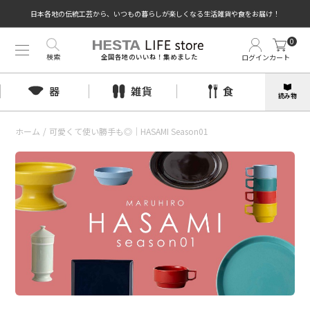
日本各地の伝統工芸から、いつもの暮らしが楽しくなる生活雑貨や食をお届け！
0
検索
ログイン
カート
全国各地のいいね！集めました
器
雑貨
食
読み物
ホーム
/
可愛くて使い勝手も◎｜HASAMI Season01