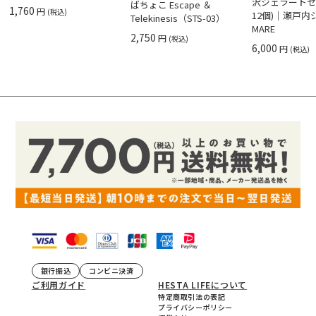
沢ジェラートセ
ばちょこ Escape ＆
1,760
円
(税込)
12個)｜瀬戸
Telekinesis（STS-03）
MARE
2,750
円
(税込)
6,000
円
(税込)
銀行振込
コンビニ決済
ご利用ガイド
HESTA LIFEについて
特定商取引法の表記
プライバシーポリシー