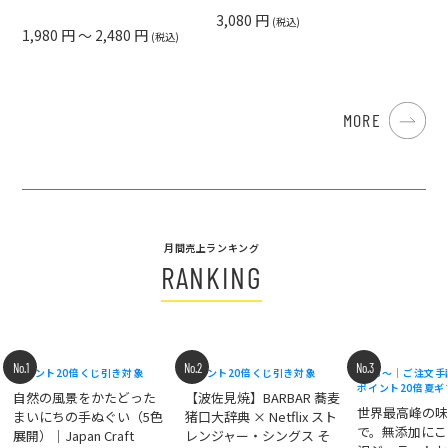
3,080 円
(税込)
1,980 円 ～ 2,480 円
(税込)
MORE
月間売上ランキング
RANKING
No.1
No.2
No.3
ポイント20倍
くじ引き対象
ポイント20倍
くじ引き対象
8/18〜｜ご注文
ポイント20倍
夏ギ
自然の風景をかたどった
【波佐見焼】BARBAR 蕎麦
世界最高峰の
まいにちの手ぬぐい（5色
猪口大辞典 × Netflix スト
で。無添加にこ
展開）｜Japan Craft
レンジャー・シングス そ