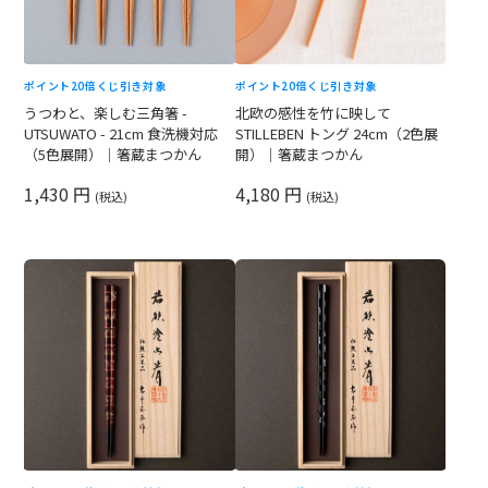
ポイント20倍
くじ引き対象
ポイント20倍
くじ引き対象
うつわと、楽しむ三角箸 -
北欧の感性を竹に映して
UTSUWATO - 21cm 食洗機対応
STILLEBEN トング 24cm（2色展
（5色展開）｜箸蔵まつかん
開）｜箸蔵まつかん
1,430 円
4,180 円
(税込)
(税込)