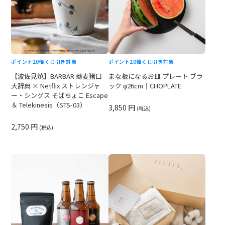
ポイント20倍
くじ引き対象
ポイント20倍
くじ引き対象
【波佐見焼】BARBAR 蕎麦猪口
まな板になるお皿 プレート ブラ
大辞典 × Netflix ストレンジャ
ック φ26cm｜CHOPLATE
ー・シングス そばちょこ Escape
＆ Telekinesis（STS-03）
3,850 円
(税込)
2,750 円
(税込)