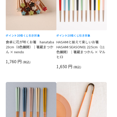
ポイント20倍
くじ引き対象
ポイント20倍
くじ引き対象
食卓に花が咲くお箸 hanataba
HASAMIと揃えて楽しいお箸
23cm（6色展開）｜箸蔵まつか
HASAMI SEASON01 22.5cm（11
ん × nendo
色展開）｜箸蔵まつかん × マル
ヒロ
1,760 円
(税込)
1,650 円
(税込)