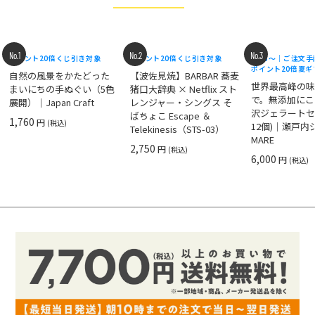
No.1
No.2
No.3
ポイント20倍
くじ引き対象
ポイント20倍
くじ引き対象
8/18〜｜ご注文
ポイント20倍
夏ギ
自然の風景をかたどった
【波佐見焼】BARBAR 蕎麦
世界最高峰の
まいにちの手ぬぐい（5色
猪口大辞典 × Netflix スト
で。無添加にこ
展開）｜Japan Craft
レンジャー・シングス そ
沢ジェラートセ
ばちょこ Escape ＆
1,760
円
(税込)
12個)｜瀬戸
Telekinesis（STS-03）
MARE
2,750
円
(税込)
6,000
円
(税込)