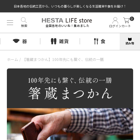
日本各地の伝統工芸から、いつもの暮らしが楽しくなる生活雑貨や食をお届け！
0
検索
ログイン
カート
全国各地のいいね！集めました
器
雑貨
食
読み物
ホーム
/
【箸蔵まつかん】100年先にも繋ぐ、伝統の一膳