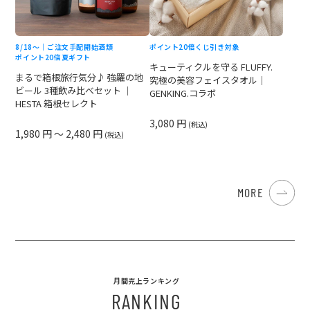
8/18〜｜ご注文手配開始
酒類
ポイント20倍
くじ引き対象
ポイント20倍
夏ギフト
キューティクルを守る FLUFFY.
まるで箱根旅行気分♪ 強羅の地
究極の美容フェイスタオル｜
ビール 3種飲み比べセット ｜
GENKING.コラボ
HESTA 箱根セレクト
3,080 円
(税込)
1,980 円 ～ 2,480 円
(税込)
MORE
月間売上ランキング
RANKING