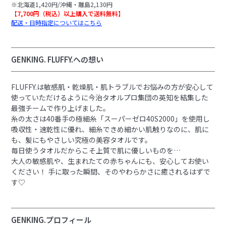
※北海道1,420円/沖縄・離島2,130円
【7,700円（税込）以上購入で送料無料】
配送・日時指定についてはこちら
GENKING. FLUFFY.への想い
FLUFFY.は敏感肌・乾燥肌・肌トラブルでお悩みの方が安心して
使っていただけるように今治タオルプロ集団の英知を結集した
最強チームで作り上げました。
糸の太さは40番手の極細糸「スーパーゼロ40S2000」を使用し
吸収性・速乾性に優れ、細糸できめ細かい肌触りなのに、肌に
も、髪にもやさしい究極の美容タオルです。
毎日使うタオルだからこそ上質で肌に優しいものを…
大人の敏感肌や、生まれたての赤ちゃんにも、安心してお使い
ください！ 手に取った瞬間、そのやわらかさに癒されるはずで
す♡
GENKING.プロフィール