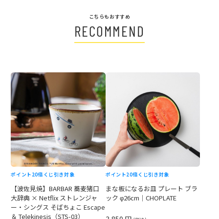
こちらもおすすめ
RECOMMEND
ポイント20倍
くじ引き対象
ポイント20倍
くじ引き対象
【波佐見焼】BARBAR 蕎麦猪口
まな板になるお皿 プレート ブラ
大辞典 × Netflix ストレンジャ
ック φ26cm｜CHOPLATE
ー・シングス そばちょこ Escape
＆ Telekinesis（STS-03）