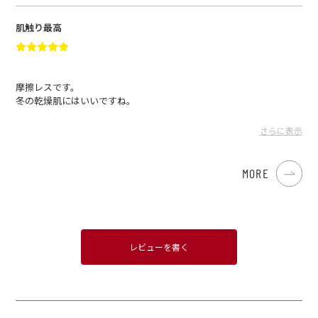
河 さん
2025.01.23
肌触り最高
摩擦レスです。
冬の乾燥肌にはいいですね。
あと吸水もいいです！
さらに表示
男ですが さん
2025.01.19
MORE
レビューを書く