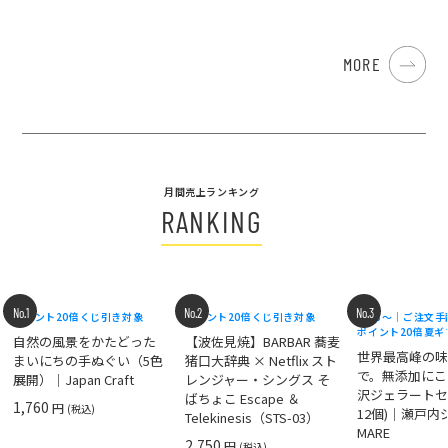
MORE
月間売上ランキング
RANKING
No.1
No.2
No.3
ポイント20倍
くじ引き対象
ポイント20倍
くじ引き対象
8/18〜｜ご注文
ポイント20倍
夏ギ
自然の風景をかたどった
【波佐見焼】BARBAR 蕎麦
世界最高峰の
まいにちの手ぬぐい（5色
猪口大辞典 × Netflix スト
で。無添加にこ
展開）｜Japan Craft
レンジャー・シングス そ
沢ジェラートセ
ばちょこ Escape ＆
1,760
円
(税込)
12個)｜瀬戸
Telekinesis（STS-03）
MARE
2,750
円
(税込)