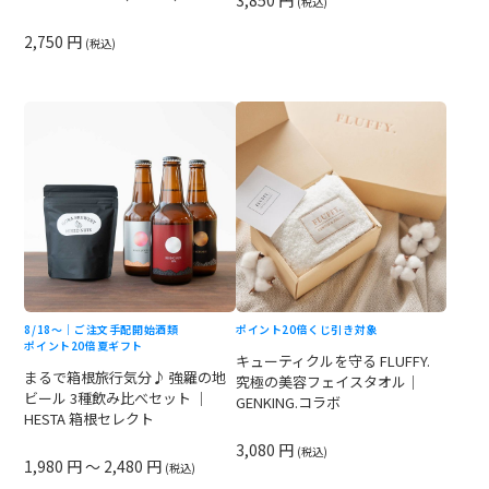
3,850 円
(税込)
2,750 円
(税込)
8/18〜｜ご注文手配開始
酒類
ポイント20倍
くじ引き対象
ポイント20倍
夏ギフト
キューティクルを守る FLUFFY.
まるで箱根旅行気分♪ 強羅の地
究極の美容フェイスタオル｜
ビール 3種飲み比べセット ｜
GENKING.コラボ
HESTA 箱根セレクト
3,080 円
(税込)
1,980 円 ～ 2,480 円
(税込)