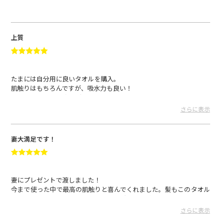
上質
たまには自分用に良いタオルを購入。
肌触りはもちろんですが、吸水力も良い！
普通のタオルとの違いがわかる。
さらに表示
踊り子 さん
2025.05.15
妻大満足です！
妻にプレゼントで渡しました！
今まで使った中で最高の肌触りと喜んでくれました。髪もこのタオル
で拭くと痛まず、翌朝のスタイリングがスムーズです！
娘も気に入っており、妻と娘の分が必要になりそうです！
さらに表示