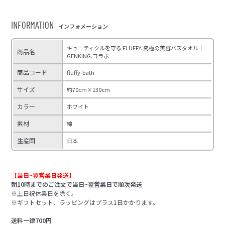
INFORMATION
インフォメーション
キューティクルを守る FLUFFY. 究極の美容バスタオル｜
商品名
GENKING.コラボ
商品コード
fluffy-bath
サイズ
約70cm×130cm
カラー
ホワイト
素材
綿
生産国
日本
【当日~翌営業日発送】
朝10時までのご注文で当日~翌営業日で順次発送
※土日祝休業日を除く。
※ギフトセット、ラッピングはプラス1日かかります。
送料一律700円