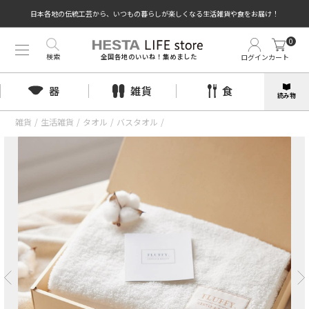
日本各地の伝統工芸から、いつもの暮らしが楽しくなる生活雑貨や食をお届け！
0
検索
ログイン
カート
全国各地のいいね！集めました
器
雑貨
食
読み物
雑貨
/
生活雑貨
/
タオル
/
バスタオル
/