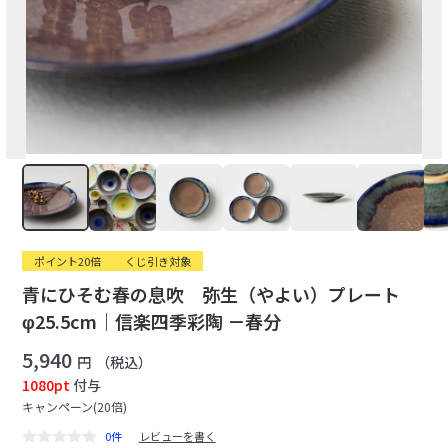
ポイント20倍
くじ引き対象
青にひそむ春の息吹 弥生（やよい）プレート
φ25.5cm｜信楽四季彩陶 －春分
5,940
円
（税込）
1080pt
付与
キャンペーン(20倍)
0件
レビューを書く