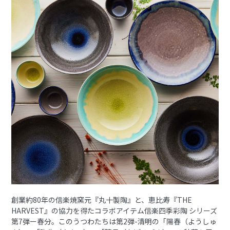
創業約80年の信楽焼窯元『丸十製陶』と、恵比寿『THE
HARVEST』の協力を得たコラボアイテム信楽四季彩陶 シリーズ
第7弾ー春分。このうつわたちは第2弾-清明の「陽春（ようしゅ