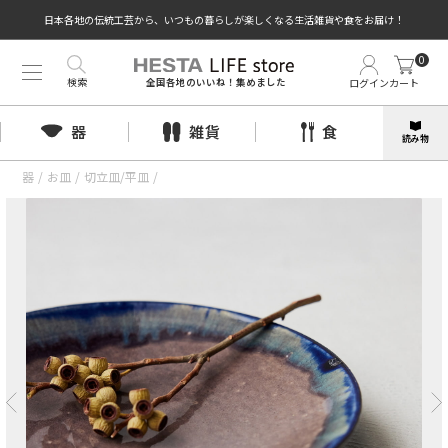
日本各地の伝統工芸から、いつもの暮らしが楽しくなる生活雑貨や食をお届け！
0
検索
ログイン
カート
全国各地のいいね！集めました
器
雑貨
食
読み物
器
/
お皿
/
切立皿/平皿
/