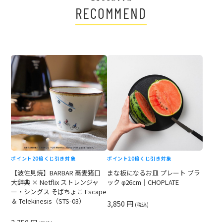
RECOMMEND
ポイント20倍
くじ引き対象
ポイント20倍
くじ引き対象
【波佐見焼】BARBAR 蕎麦猪口
まな板になるお皿 プレート ブラ
大辞典 × Netflix ストレンジャ
ック φ26cm｜CHOPLATE
ー・シングス そばちょこ Escape
＆ Telekinesis（STS-03）
3,850 円
(税込)