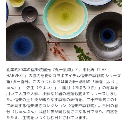
創業約80年の信楽焼窯元『丸十製陶』と、恵比寿『THE
HARVEST』の協力を得たコラボアイテム信楽四季彩陶 シリーズ
第7弾ー春分。このうつわたちは第2弾ー清明の「陽春（ようし
ゅん）」「弥生（やよい）」「朧月（おぼろづき）」の釉薬を
用いて大皿や大鉢、小鉢など器の種類も変えてリリースしまし
た。信楽の土と炎が織りなす季節の表情を、二十四節気にのせ
て表現する信楽焼きコレクション〈信楽四季彩陶〉。今回の春
分（しゅんぶん）は昼と夜が同じ長さになる日であり、自然を
たたえ、生物をいつくしむ日とされています。