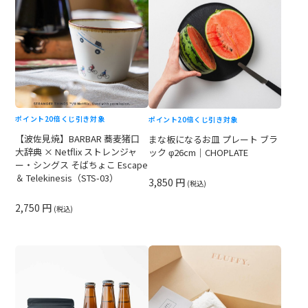
ポイント20倍
くじ引き対象
ポイント20倍
くじ引き対象
【波佐見焼】BARBAR 蕎麦猪口
まな板になるお皿 プレート ブラ
大辞典 × Netflix ストレンジャ
ック φ26cm｜CHOPLATE
ー・シングス そばちょこ Escape
＆ Telekinesis（STS-03）
3,850 円
(税込)
2,750 円
(税込)