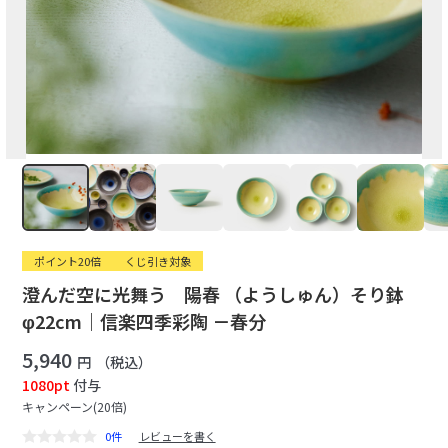
ポイント20倍
くじ引き対象
澄んだ空に光舞う 陽春 （ようしゅん）そり鉢
φ22cm｜信楽四季彩陶 －春分
5,940
円
（税込）
1080pt
付与
キャンペーン(20倍)
0件
レビューを書く