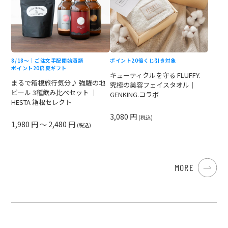
8/18〜｜ご注文手配開始
酒類
ポイント20倍
くじ引き対象
ポイント20倍
夏ギフト
キューティクルを守る FLUFFY.
まるで箱根旅行気分♪ 強羅の地
究極の美容フェイスタオル｜
ビール 3種飲み比べセット ｜
GENKING.コラボ
HESTA 箱根セレクト
3,080 円
(税込)
1,980 円 ～ 2,480 円
(税込)
MORE