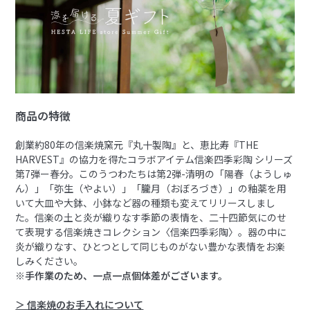
商品の特徴
創業約80年の信楽焼窯元『丸十製陶』と、恵比寿『THE
HARVEST』の協力を得たコラボアイテム信楽四季彩陶 シリーズ
第7弾ー春分。このうつわたちは第2弾-清明の「陽春（ようしゅ
ん）」「弥生（やよい）」「朧月（おぼろづき）」の釉薬を用
いて大皿や大鉢、小鉢など器の種類も変えてリリースしまし
た。信楽の土と炎が織りなす季節の表情を、二十四節気にのせ
て表現する信楽焼きコレクション〈信楽四季彩陶〉。器の中に
炎が織りなす、ひとつとして同じものがない豊かな表情をお楽
しみください。
※手作業のため、一点一点個体差がございます。
＞ 信楽焼のお手入れについて