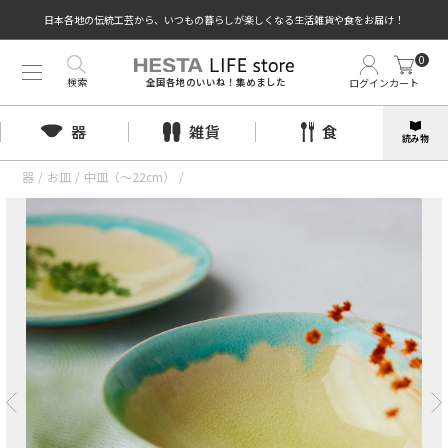
日本各地の伝統工芸から、いつもの暮らしが楽しくなる生活雑貨や食をお届け！
0
検索
ログイン
カート
全国各地のいいね！集めました
器
雑貨
食
読み物
器
/
お皿
/
中皿（〜22cm）
/