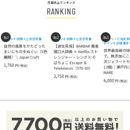
月間売上ランキング
RANKING
No.1
No.2
No.3
ポイント20倍
くじ引き対象
ポイント20倍
くじ引き対象
8/18〜｜ご注文
ポイント20倍
夏ギ
自然の風景をかたどった
【波佐見焼】BARBAR 蕎麦
世界最高峰の
まいにちの手ぬぐい（5色
猪口大辞典 × Netflix スト
で。無添加にこ
展開）｜Japan Craft
レンジャー・シングス そ
沢ジェラートセ
ばちょこ Escape ＆
1,760
円
(税込)
12個)｜瀬戸
Telekinesis（STS-03）
MARE
2,750
円
(税込)
6,000
円
(税込)