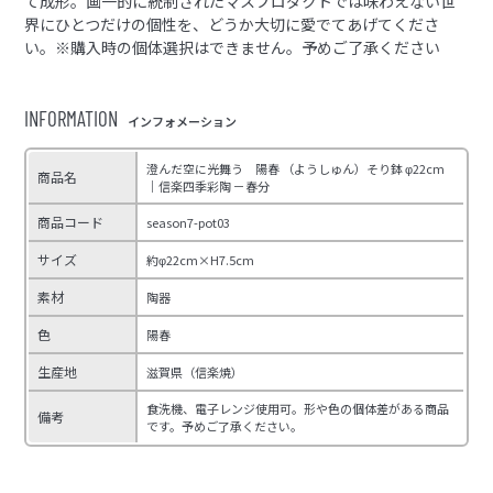
て成形。画一的に統制されたマスプロダクトでは味わえない世
界にひとつだけの個性を、どうか大切に愛でてあげてくださ
い。※購入時の個体選択はできません。予めご了承ください
INFORMATION
インフォメーション
澄んだ空に光舞う 陽春 （ようしゅん）そり鉢 φ22cm
商品名
｜信楽四季彩陶 －春分
商品コード
season7-pot03
サイズ
約φ22cm×H7.5cm
素材
陶器
色
陽春
生産地
滋賀県（信楽焼）
食洗機、電子レンジ使用可。形や色の個体差がある商品
備考
です。予めご了承ください。