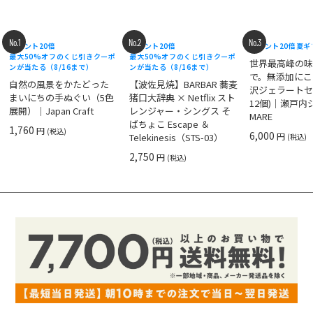
No.1
No.2
No.3
ポイント20倍
ポイント20倍
ポイント20倍
夏ギ
最大50%オフのくじ引きクーポ
最大50%オフのくじ引きクーポ
世界最高峰の
ンが当たる（8/16まで）
ンが当たる（8/16まで）
で。無添加にこ
自然の風景をかたどった
【波佐見焼】BARBAR 蕎麦
沢ジェラートセ
まいにちの手ぬぐい（5色
猪口大辞典 × Netflix スト
12個)｜瀬戸
展開）｜Japan Craft
レンジャー・シングス そ
MARE
ばちょこ Escape ＆
1,760
円
(税込)
6,000
円
Telekinesis（STS-03）
(税込)
2,750
円
(税込)