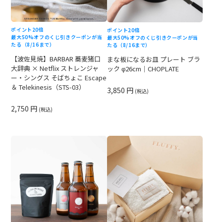
ポイント20倍
ポイント20倍
最大50%オフのくじ引きクーポンが当
最大50%オフのくじ引きクーポンが当
たる（8/16まで）
たる（8/16まで）
【波佐見焼】BARBAR 蕎麦猪口
まな板になるお皿 プレート ブラ
大辞典 × Netflix ストレンジャ
ック φ26cm｜CHOPLATE
ー・シングス そばちょこ Escape
＆ Telekinesis（STS-03）
3,850 円
(税込)
2,750 円
(税込)