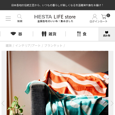
日本各地の伝統工芸から、いつもの暮らしが楽しくなる生活雑貨や食をお届け！
0
検索
ログイン
カート
全国各地のいいね！集めました
器
雑貨
食
読み物
雑貨
/
インテリア/アート
/
ブランケット
/