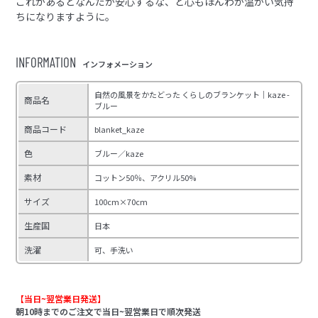
これがあるとなんだか安心するな、と心もほんわか温かい気持
ちになりますように。
INFORMATION
インフォメーション
自然の風景をかたどった くらしのブランケット｜kaze -
商品名
ブルー
商品コード
blanket_kaze
色
ブルー／kaze
素材
コットン50％、アクリル50%
サイズ
100cm×70cm
生産国
日本
洗濯
可、手洗い
【当日~翌営業日発送】
朝10時までのご注文で当日~翌営業日で順次発送