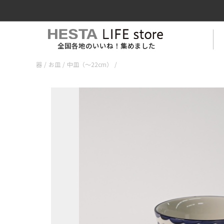
全国各地のいいね！集めました
器
/
お皿
/
中皿（〜22cm）
/