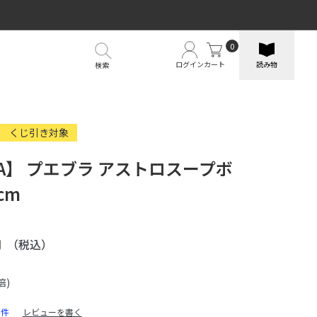
0
ログイン
カート
読み物
検索
くじ引き対象
RA】 プエブラ アストロスープボ
cm
円
（税込）
倍)
0件
レビューを書く