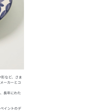
や形など、さま
器メーカーとコ
り、長年にわた
なペイントのデ