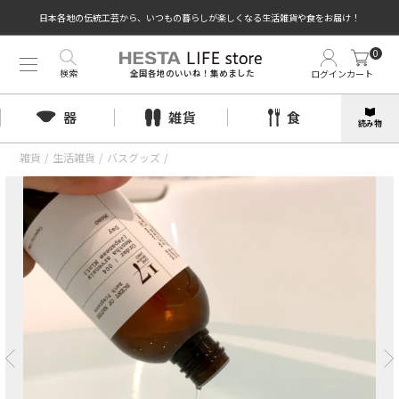
日本各地の伝統工芸から、いつもの暮らしが楽しくなる生活雑貨や食をお届け！
0
検索
ログイン
カート
全国各地のいいね！集めました
器
雑貨
食
読み物
雑貨
/
生活雑貨
/
バスグッズ
/