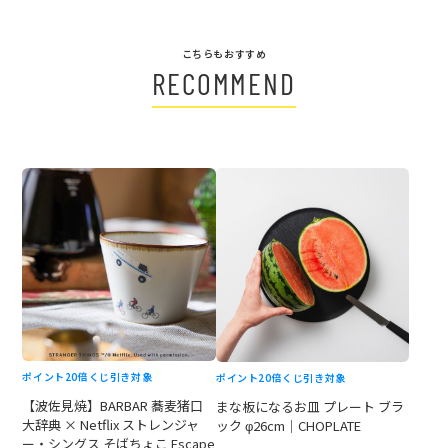
こちらもおすすめ
RECOMMEND
ポイント20倍
くじ引き対象
ポイント20倍
くじ引き対象
【波佐見焼】BARBAR 蕎麦猪口
まな板になるお皿 プレート ブラ
大辞典 × Netflix ストレンジャ
ック φ26cm｜CHOPLATE
ー・シングス そばちょこ Escape