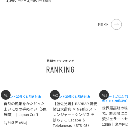
(税込)
MORE
月間売上ランキング
RANKING
No.1
No.2
No.3
ポイント20倍
くじ引き対象
ポイント20倍
くじ引き対象
8/18〜｜ご注文
ポイント20倍
夏ギ
自然の風景をかたどった
【波佐見焼】BARBAR 蕎麦
世界最高峰の
まいにちの手ぬぐい（5色
猪口大辞典 × Netflix スト
で。無添加にこ
展開）｜Japan Craft
レンジャー・シングス そ
沢ジェラートセ
ばちょこ Escape ＆
1,760
円
(税込)
12個)｜瀬戸
Telekinesis（STS-03）