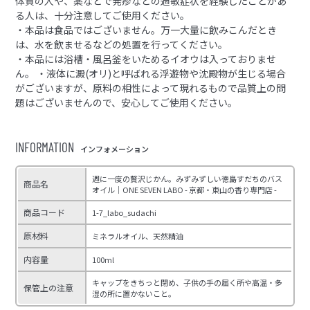
体質の人や、薬などで発疹などの過敏症状を経験したことがあ
る人は、十分注意してご使用ください。
・本品は食品ではございません。万一大量に飲みこんだとき
は、水を飲ませるなどの処置を行ってください。
・本品には浴槽・風呂釜をいためるイオウは入っておりませ
ん。 ・液体に澱(オリ)と呼ばれる浮遊物や沈殿物が生じる場合
がございますが、原料の相性によって現れるもので品質上の問
題はございませんので、安心してご使用ください。
INFORMATION
インフォメーション
週に一度の贅沢じかん。みずみずしい徳島すだちのバス
商品名
オイル｜ONE SEVEN LABO - 京都・東山の香り専門店 -
商品コード
1-7_labo_sudachi
原材料
ミネラルオイル、天然精油
内容量
100ml
キャップをきちっと閉め、子供の手の届く所や高温・多
保管上の注意
湿の所に置かないこと。