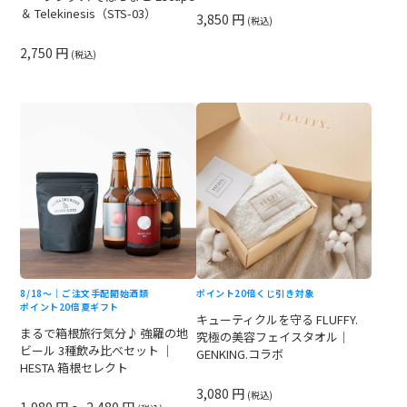
＆ Telekinesis（STS-03）
3,850 円
(税込)
2,750 円
(税込)
8/18〜｜ご注文手配開始
酒類
ポイント20倍
くじ引き対象
ポイント20倍
夏ギフト
キューティクルを守る FLUFFY.
まるで箱根旅行気分♪ 強羅の地
究極の美容フェイスタオル｜
ビール 3種飲み比べセット ｜
GENKING.コラボ
HESTA 箱根セレクト
3,080 円
(税込)
1,980 円 ～ 2,480 円