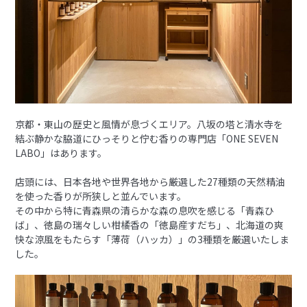
京都・東山の歴史と風情が息づくエリア。八坂の塔と清水寺を
結ぶ静かな脇道にひっそりと佇む香りの専門店「ONE SEVEN
LABO」はあります。
店頭には、日本各地や世界各地から厳選した27種類の天然精油
を使った香りが所狭しと並んでいます。
その中から特に青森県の清らかな森の息吹を感じる「青森ひ
ば」、徳島の瑞々しい柑橘香の「徳島産すだち」、北海道の爽
快な涼風をもたらす「薄荷（ハッカ）」の3種類を厳選いたしま
した。