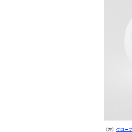
【左】
グローブ