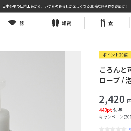
日本各地の伝統工芸から、いつもの暮らしが楽しくなる生活雑貨や食をお届け！
器
雑貨
食
ポイント20倍
ころんと
ローブ / 
2,420
440pt
付与
キャンペーン(20