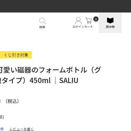
0
ログイン
カート
読み物
検索
くじ引き対象
可愛い磁器のフォームボトル（グ
泡タイプ）450ml ｜SALIU
円
（税込）
倍)
0件
レビューを書く