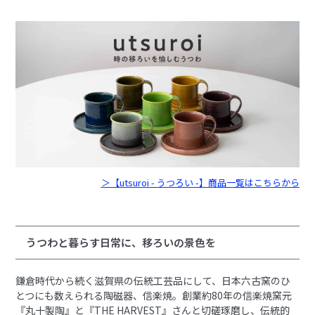
＞【utsuroi - うつろい -】商品一覧はこちらから
うつわと暮らす日常に、移ろいの景色を
鎌倉時代から続く滋賀県の伝統工芸品にして、日本六古窯のひ
とつにも数えられる陶磁器、信楽焼。創業約80年の信楽焼窯元
『丸十製陶』と『THE HARVEST』さんと切磋琢磨し、伝統的