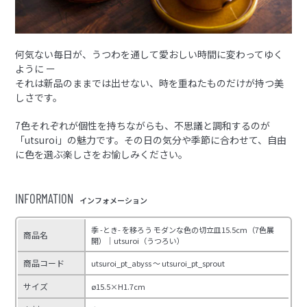
何気ない毎日が、うつわを通して愛おしい時間に変わってゆく
ように ー
それは新品のままでは出せない、時を重ねたものだけが持つ美
しさです。
7色それぞれが個性を持ちながらも、不思議と調和するのが
「utsuroi」の魅力です。その日の気分や季節に合わせて、自由
に色を選ぶ楽しさをお愉しみください。
INFORMATION
インフォメーション
季 -とき- を移ろう モダンな色の切立皿15.5cm（7色展
商品名
開）｜utsuroi（うつろい）
商品コード
utsuroi_pt_abyss ～ utsuroi_pt_sprout
サイズ
ø15.5×H1.7cm