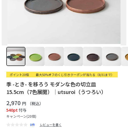
ポイント20倍
最大50%オフのくじ引きクーポンが当たる（8/31まで）
季 -とき- を移ろう モダンな色の切立皿
15.5cm（7色展開）｜utsuroi（うつろい）
2,970
円
（税込）
540pt
付与
キャンペーン(20倍)
0件
レビューを書く