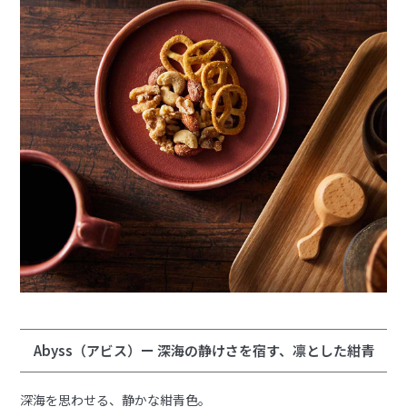
Abyss（アビス）ー 深海の静けさを宿す、凛とした紺青
深海を思わせる、静かな紺青色。