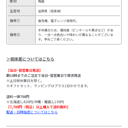
素材
陶器
生産地
滋賀県（信楽焼）
備考①
食洗機、電子レンジ使用可。
手作業のため、個体差（ピンホールや黒点など）があ
備考②
り、一点一点色合いや味わいが異なることがございま
す。予めご了承ください。
＞個体差についてはこちら
【当日~翌営業日発送】
朝10時までのご注文で当日~翌営業日で順次発送
※土日祝休業日を除く。
※ギフトセット、ラッピングはプラス1日かかります。
送料一律700円
※北海道1,420円/沖縄・離島2,130円
【7,700円（税込）以上購入で送料無料】
配送・日時指定についてはこちら