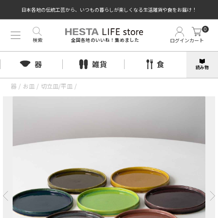
日本各地の伝統工芸から、いつもの暮らしが楽しくなる生活雑貨や食をお届け！
0
検索
ログイン
カート
全国各地のいいね！集めました
器
雑貨
食
読み物
器
/
お皿
/
切立皿/平皿
/