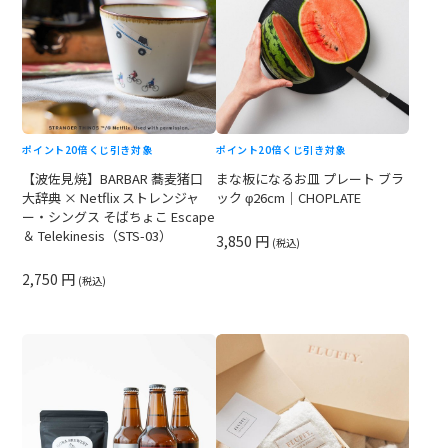
ポイント20倍
くじ引き対象
ポイント20倍
くじ引き対象
【波佐見焼】BARBAR 蕎麦猪口
まな板になるお皿 プレート ブラ
大辞典 × Netflix ストレンジャ
ック φ26cm｜CHOPLATE
ー・シングス そばちょこ Escape
＆ Telekinesis（STS-03）
3,850 円
(税込)
2,750 円
(税込)