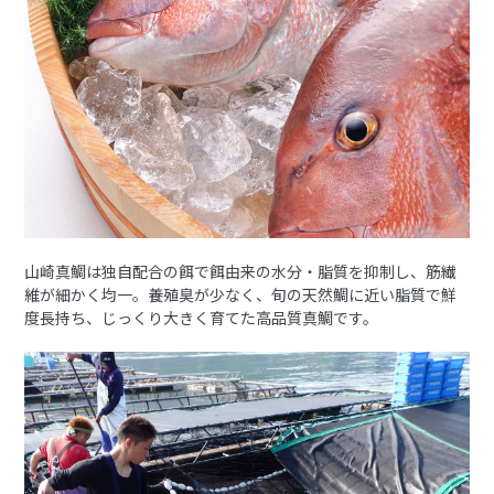
山崎真鯛は独自配合の餌で餌由来の水分・脂質を抑制し、筋繊
維が細かく均一。養殖臭が少なく、旬の天然鯛に近い脂質で鮮
度長持ち、じっくり大きく育てた高品質真鯛です。