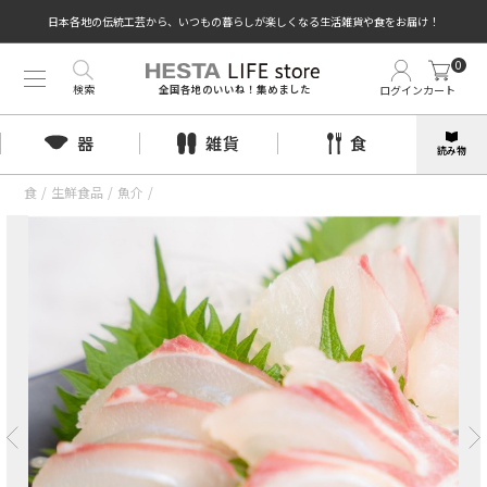
日本各地の伝統工芸から、いつもの暮らしが楽しくなる生活雑貨や食をお届け！
0
検索
ログイン
カート
全国各地のいいね！集めました
器
雑貨
食
読み物
食
/
生鮮食品
/
魚介
/