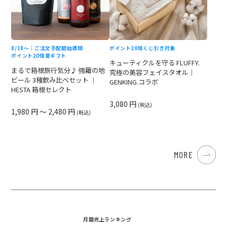
8/18〜｜ご注文手配開始
酒類
ポイント20倍
くじ引き対象
ポイント20倍
夏ギフト
キューティクルを守る FLUFFY.
まるで箱根旅行気分♪ 強羅の地
究極の美容フェイスタオル｜
ビール 3種飲み比べセット ｜
GENKING.コラボ
HESTA 箱根セレクト
3,080 円
(税込)
1,980 円 ～ 2,480 円
(税込)
MORE
月間売上ランキング