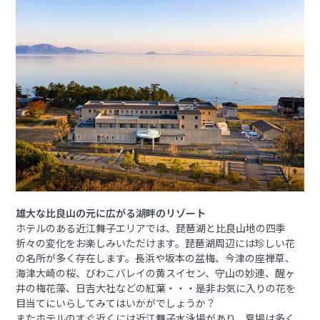
雄大な比良山の元に広がる湖畔のリゾート
ホテルのある近江舞子エリアでは、琵琶湖と比良山地の四季
折々の変化をお楽しみいただけます。琵琶湖周辺には珍しい花
の名所が多く存在します。長浜や坂本の盆梅、今津の座禅草、
海津大崎の桜、びわこバレイの黄スイセン、守山の妙連、醒ヶ
井の梅花藻、日吉大社などの紅葉・・・是非お気に入りの花を
目当てにいらしてみてはいかがでしょうか？
またホテルのすぐ近くには近江舞子水泳場があり、夏場は多く