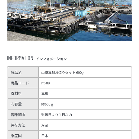
INFORMATION
インフォメーション
商品名
山崎真鯛お造りセット 600g
商品コード
ht-89
原材料
真鯛
内容量
約600ｇ
賞味期限
到着日より１日以内
保存方法
冷蔵
原産国
日本