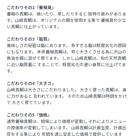
こだわりその2『養殖臭』
養殖の真鯛は、焼いたり、蒸したりすると 独特の臭みがありま
す。山崎真鯛は、オリジナルの餌を使用する事で 養殖臭の少な
い真鯛に仕上がっています。
こだわりその3『脂質』
美味しさの秘密は脂にあります。 多すぎる脂は鮮度劣化の原因
にもなります。 本来養殖真鯛は、早く大きくさせる為に沢山の
魚油を餌に混ぜて育てます。 しかし山崎真鯛は、旬の天然真鯛
に近い脂質量に することで、鮮度劣化の遅い身質に仕上げてま
す。
こだわりその4『大きさ』
山崎真鯛は大きさにこだわりました。 大きく育った真鯛は、身
に力があると 言われています。 そのため山崎真鯛は時間をかけ
て 大きく育てています。
こだわりその5『価格』
通常養殖真鯛は、相場により価格が変動し それによりメニュー
の原価率が変動してしまいます。 山崎真鯛は計画生産、計画出
荷をする事により 年間を通じ安定した価格で提供しています