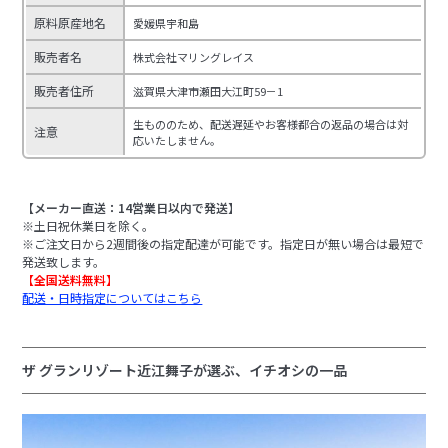
原料原産地名
愛媛県宇和島
販売者名
株式会社マリングレイス
販売者住所
滋賀県大津市瀬田大江町59－1
生もののため、配送遅延やお客様都合の返品の場合は対
注意
応いたしません。
【メーカー直送：14営業日以内で発送】
※土日祝休業日を除く。
※ご注文日から2週間後の指定配達が可能です。指定日が無い場合は最短で
発送致します。
【全国送料無料】
配送・日時指定についてはこちら
ザ グランリゾート近江舞子が選ぶ、イチオシの一品