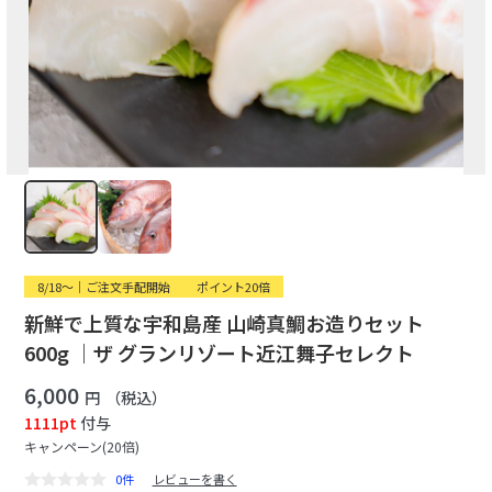
8/18〜｜ご注文手配開始
ポイント20倍
新鮮で上質な宇和島産 山崎真鯛お造りセット
600g ｜ザ グランリゾート近江舞子セレクト
6,000
円
（税込）
1111pt
付与
キャンペーン(20倍)
0件
レビューを書く