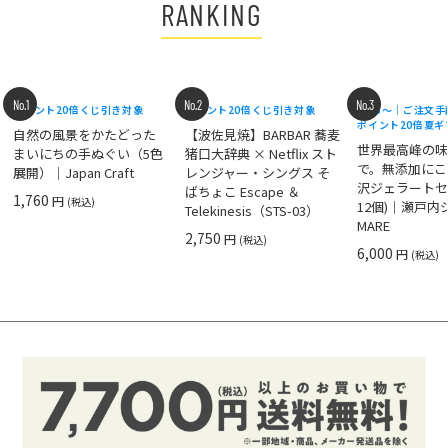
RANKING
No.1
No.2
No.3
ポイント20倍
くじ引き対象
ポイント20倍
くじ引き対象
8/18〜｜ご注文
ポイント20倍
夏ギ
自然の風景をかたどった
【波佐見焼】BARBAR 蕎麦
世界最高峰の
まいにちの手ぬぐい（5色
猪口大辞典 × Netflix スト
で。無添加にこ
展開）｜Japan Craft
レンジャー・シングス そ
沢ジェラートセ
ばちょこ Escape ＆
1,760
円
(税込)
12個)｜瀬戸
Telekinesis（STS-03）
MARE
2,750
円
(税込)
6,000
円
(税込)