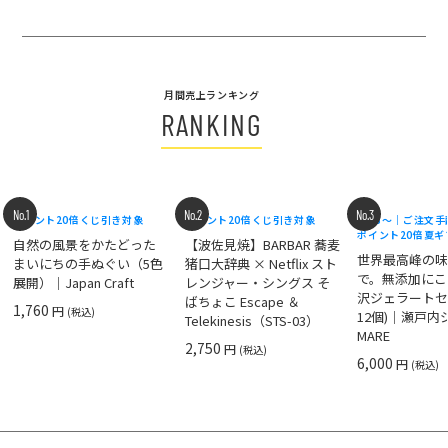
月間売上ランキング
RANKING
No.1
No.2
No.3
ポイント20倍
くじ引き対象
ポイント20倍
くじ引き対象
8/18〜｜ご注文
ポイント20倍
夏ギ
自然の風景をかたどった
【波佐見焼】BARBAR 蕎麦
世界最高峰の
まいにちの手ぬぐい（5色
猪口大辞典 × Netflix スト
で。無添加にこ
展開）｜Japan Craft
レンジャー・シングス そ
沢ジェラートセ
ばちょこ Escape ＆
1,760
円
(税込)
12個)｜瀬戸
Telekinesis（STS-03）
MARE
2,750
円
(税込)
6,000
円
(税込)