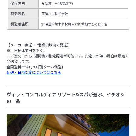
保存方法
要冷凍（－18℃以下）
製造者名
函館北栄株式会社
製造者住所
北海道函館市若松町9-22函館朝市ひろば 1階
【メーカー直送：7営業日以内で発送】
※土日祝休業日を除く。
※ご注文日から1週間後の指定配達が可能です。指定日が無い場合は最短で
発送致します。
全国送料一律1,700円(クール代込)
配送・日時指定についてはこちら
ヴィラ・コンコルディア リゾート&スパが選ぶ、イチオシ
の一品