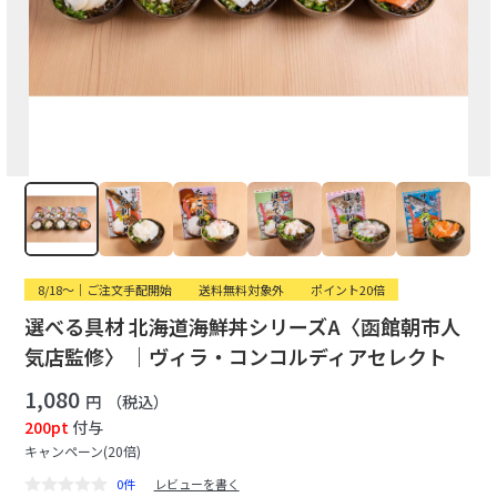
8/18〜｜ご注文手配開始
送料無料対象外
ポイント20倍
選べる具材 北海道海鮮丼シリーズA〈函館朝市人
気店監修〉 ｜ヴィラ・コンコルディアセレクト
1,080
円
（税込）
200pt
付与
キャンペーン(20倍)
0件
レビューを書く