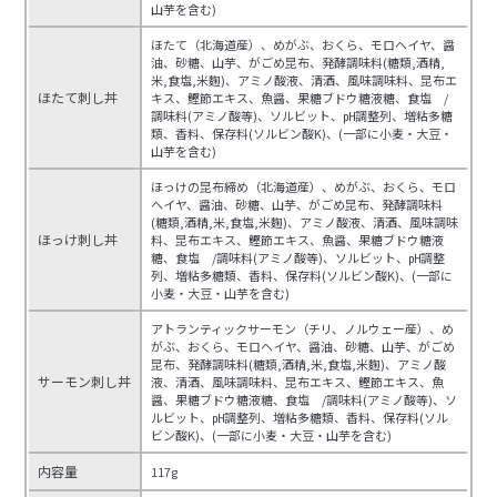
山芋を含む)
ほたて（北海道産）、めがぶ、おくら、モロヘイヤ、醤
油、砂糖、山芋、がごめ昆布、発酵調味料(糖類,酒精,
米,食塩,米麴)、アミノ酸液、清酒、風味調味料、昆布エ
ほたて刺し丼
キス、鰹節エキス、魚醤、果糖ブドウ糖液糖、食塩 /
調味料(アミノ酸等)、ソルビット、㏗調整列、増粘多糖
類、香料、保存料(ソルビン酸K)、(一部に小麦・大豆・
山芋を含む)
ほっけの昆布締め（北海道産）、めがぶ、おくら、モロ
ヘイヤ、醤油、砂糖、山芋、がごめ昆布、発酵調味料
(糖類,酒精,米,食塩,米麴)、アミノ酸液、清酒、風味調味
ほっけ刺し丼
料、昆布エキス、鰹節エキス、魚醤、果糖ブドウ糖液
糖、食塩 /調味料(アミノ酸等)、ソルビット、㏗調整
列、増粘多糖類、香料、保存料(ソルビン酸K)、(一部に
小麦・大豆・山芋を含む)
アトランティックサーモン（チリ、ノルウェー産）、め
がぶ、おくら、モロヘイヤ、醤油、砂糖、山芋、がごめ
昆布、発酵調味料(糖類,酒精,米,食塩,米麴)、アミノ酸
サーモン刺し丼
液、清酒、風味調味料、昆布エキス、鰹節エキス、魚
醤、果糖ブドウ糖液糖、食塩 /調味料(アミノ酸等)、ソ
ルビット、㏗調整列、増粘多糖類、香料、保存料(ソル
ビン酸K)、(一部に小麦・大豆・山芋を含む)
内容量
117g