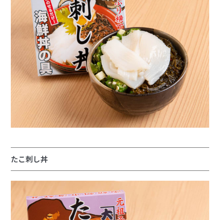
たこ刺し丼