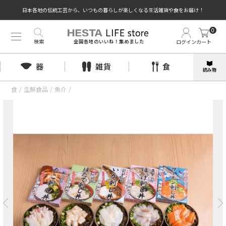
日本各地の伝統工芸から、いつもの暮らしが楽しくなる生活雑貨や食をお届け！
0
検索
ログイン
カート
全国各地のいいね！集めました
器
雑貨
食
読み物
食
/
生鮮食品
/
魚介
/