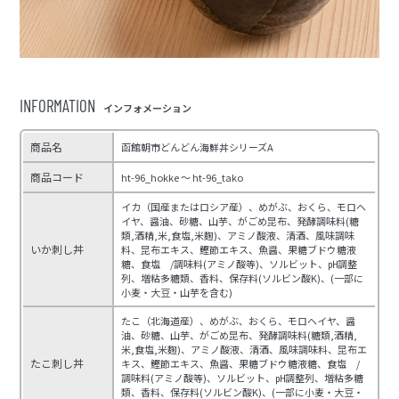
INFORMATION
インフォメーション
商品名
函館朝市どんどん海鮮丼シリーズA
商品コード
ht-96_hokke ～ ht-96_tako
イカ（国産またはロシア産）、めがぶ、おくら、モロヘ
イヤ、醤油、砂糖、山芋、がごめ昆布、発酵調味料(糖
類,酒精,米,食塩,米麴)、アミノ酸液、清酒、風味調味
いか刺し丼
料、昆布エキス、鰹節エキス、魚醤、果糖ブドウ糖液
糖、食塩 /調味料(アミノ酸等)、ソルビット、㏗調整
列、増粘多糖類、香料、保存料(ソルビン酸K)、(一部に
小麦・大豆・山芋を含む)
たこ（北海道産）、めがぶ、おくら、モロヘイヤ、醤
油、砂糖、山芋、がごめ昆布、発酵調味料(糖類,酒精,
米,食塩,米麴)、アミノ酸液、清酒、風味調味料、昆布エ
たこ刺し丼
キス、鰹節エキス、魚醤、果糖ブドウ糖液糖、食塩 /
調味料(アミノ酸等)、ソルビット、㏗調整列、増粘多糖
類、香料、保存料(ソルビン酸K)、(一部に小麦・大豆・