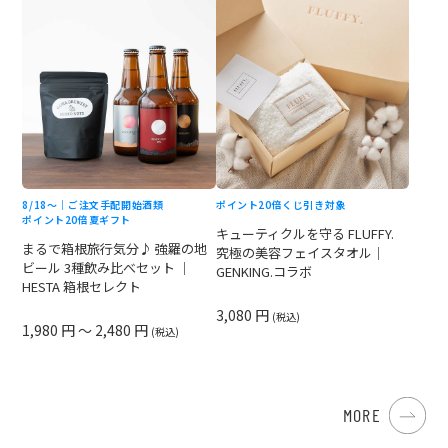
8/18〜｜ご注文手配開始
酒類
ポイント20倍
くじ引き対象
ポイント20倍
夏ギフト
キューティクルを守る FLUFFY.
まるで箱根旅行気分♪ 強羅の地
究極の美容フェイスタオル｜
ビール 3種飲み比べセット ｜
GENKING.コラボ
HESTA 箱根セレクト
3,080 円
(税込)
1,980 円 ～ 2,480 円
(税込)
MORE