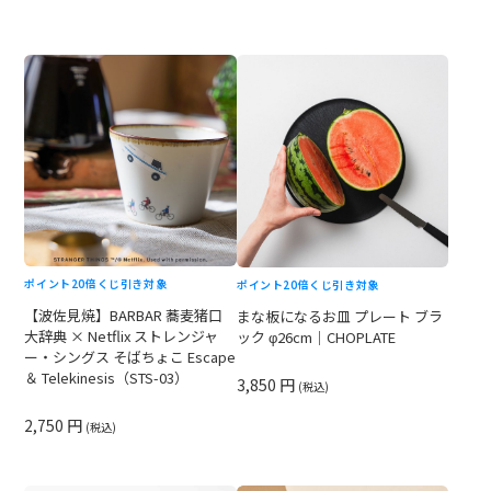
ポイント20倍
くじ引き対象
ポイント20倍
くじ引き対象
【波佐見焼】BARBAR 蕎麦猪口
まな板になるお皿 プレート ブラ
大辞典 × Netflix ストレンジャ
ック φ26cm｜CHOPLATE
ー・シングス そばちょこ Escape
＆ Telekinesis（STS-03）
3,850 円
(税込)
2,750 円
(税込)