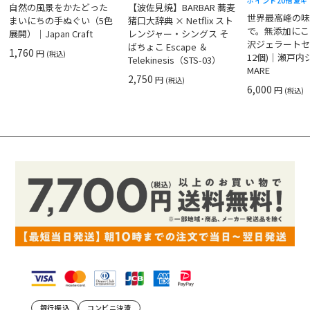
ポイント20倍
夏ギ
自然の風景をかたどった
【波佐見焼】BARBAR 蕎麦
世界最高峰の
まいにちの手ぬぐい（5色
猪口大辞典 × Netflix スト
で。無添加にこ
展開）｜Japan Craft
レンジャー・シングス そ
沢ジェラートセ
ばちょこ Escape ＆
1,760
円
(税込)
12個)｜瀬戸
Telekinesis（STS-03）
MARE
2,750
円
(税込)
6,000
円
(税込)
銀行振込
コンビニ決済