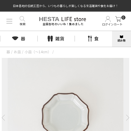
日本各地の伝統工芸から、いつもの暮らしが楽しくなる生活雑貨や食をお届け！
0
検索
ログイン
カート
全国各地のいいね！集めました
器
雑貨
食
読み物
器
/
お皿
/
小皿（〜14cm）
/