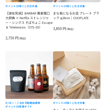
ポイント20倍
くじ引き対象
ポイント20倍
くじ引き対象
【波佐見焼】BARBAR 蕎麦猪口
まな板になるお皿 プレート ブラ
大辞典 × Netflix ストレンジャ
ック φ26cm｜CHOPLATE
ー・シングス そばちょこ Escape
＆ Telekinesis（STS-03）
3,850 円
(税込)
2,750 円
(税込)
8/18〜｜ご注文手配開始
酒類
ポイント20倍
くじ引き対象
ポイント20倍
夏ギフト
キューティクルを守る FLUFFY.