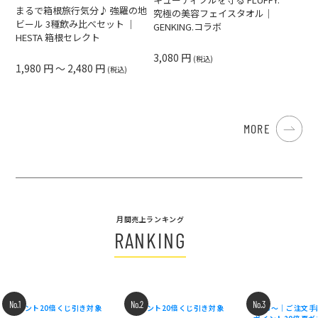
まるで箱根旅行気分♪ 強羅の地
究極の美容フェイスタオル｜
ビール 3種飲み比べセット ｜
GENKING.コラボ
HESTA 箱根セレクト
3,080 円
(税込)
1,980 円 ～ 2,480 円
(税込)
MORE
月間売上ランキング
RANKING
No.1
No.2
No.3
ポイント20倍
くじ引き対象
ポイント20倍
くじ引き対象
8/18〜｜ご注文