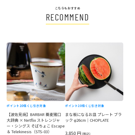
こちらもおすすめ
RECOMMEND
ポイント20倍
くじ引き対象
ポイント20倍
くじ引き対象
【波佐見焼】BARBAR 蕎麦猪口
まな板になるお皿 プレート ブラ
大辞典 × Netflix ストレンジャ
ック φ26cm｜CHOPLATE
ー・シングス そばちょこ Escape
＆ Telekinesis（STS-03）
3,850 円
(税込)