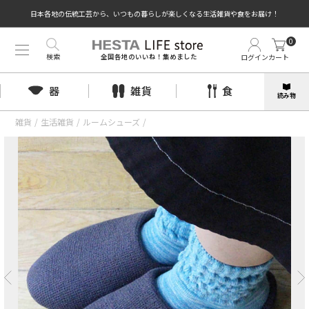
日本各地の伝統工芸から、いつもの暮らしが楽しくなる生活雑貨や食をお届け！
0
検索
ログイン
カート
全国各地のいいね！集めました
器
雑貨
食
読み物
雑貨
/
生活雑貨
/
ルームシューズ
/