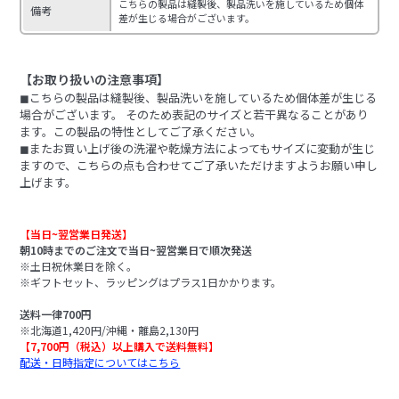
こちらの製品は縫製後、製品洗いを施しているため個体
備考
差が生じる場合がございます。
【お取り扱いの注意事項】
◼︎こちらの製品は縫製後、製品洗いを施しているため個体差が生じる
場合がございます。 そのため表記のサイズと若干異なることがあり
ます。この製品の特性としてご了承ください。
◼︎またお買い上げ後の洗濯や乾燥方法によってもサイズに変動が生じ
ますので、こちらの点も合わせてご了承いただけますようお願い申し
上げます。
【当日~翌営業日発送】
朝10時までのご注文で当日~翌営業日で順次発送
※土日祝休業日を除く。
※ギフトセット、ラッピングはプラス1日かかります。
送料一律700円
※北海道1,420円/沖縄・離島2,130円
【7,700円（税込）以上購入で送料無料】
配送・日時指定についてはこちら