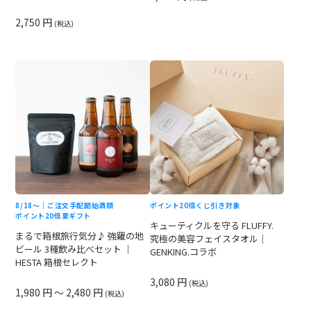
2,750 円
(税込)
8/18〜｜ご注文手配開始
酒類
ポイント20倍
くじ引き対象
ポイント20倍
夏ギフト
キューティクルを守る FLUFFY.
まるで箱根旅行気分♪ 強羅の地
究極の美容フェイスタオル｜
ビール 3種飲み比べセット ｜
GENKING.コラボ
HESTA 箱根セレクト
3,080 円
(税込)
1,980 円 ～ 2,480 円
(税込)