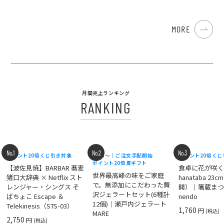
MORE
月間売上ランキング
RANKING
No.1
No.2
No.3
ポイント20倍
くじ引き対象
8/18〜｜ご注文手配開始
ポイント20倍
くじ
ポイント20倍
夏ギフト
【波佐見焼】BARBAR 蕎麦
食卓に花が咲
世界最高峰の味をご家庭
猪口大辞典 × Netflix スト
hanataba 23
で。無添加にこだわった贅
レンジャー・シングス そ
開）｜箸蔵まつ
沢ジェラートセット(6種計
ばちょこ Escape ＆
nendo
12個)｜瀬戸内ジェラート
Telekinesis（STS-03）
1,760
円
(税込)
MARE
2,750
円
(税込)