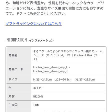
め、無地だけど表情豊か。 性別を問わないシックなカラーバリ
エーションに加え、豊富なサイズ展開で男性に方にもおすすめ
です。ギフトにも是非ご利用ください。
ギフトラッピングについてはこちら
INFORMATION
インフォメーション
まるでウールのようにやわらかい ワッフル織りのルーム
商品名
シューズ（ネイビー）M / L / XL｜Kontex - LANA（ラー
ナ）
kontex_lana_shoes_nvy_l ～
商品コード
kontex_lana_shoes_nvy_xl
サイズ
M/23～24.5cm L/25～26.5cm XL/27～28.5cm
色
ネイビー
素材
綿100％
生産国
日本