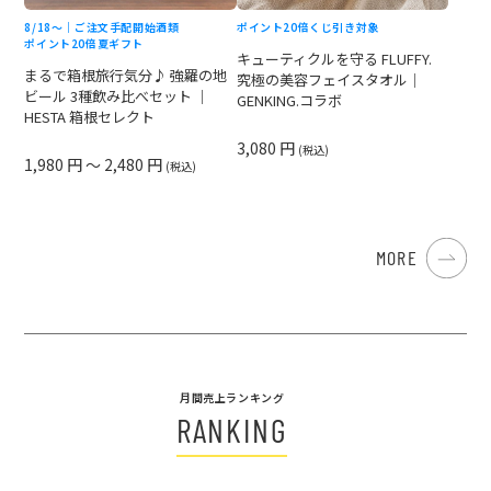
8/18〜｜ご注文手配開始
酒類
ポイント20倍
くじ引き対象
ポイント20倍
夏ギフト
キューティクルを守る FLUFFY.
まるで箱根旅行気分♪ 強羅の地
究極の美容フェイスタオル｜
ビール 3種飲み比べセット ｜
GENKING.コラボ
HESTA 箱根セレクト
3,080 円
(税込)
1,980 円 ～ 2,480 円
(税込)
MORE
月間売上ランキング
RANKING