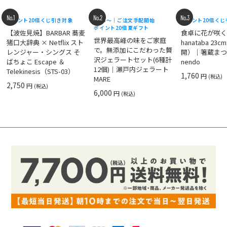
No.1
No.2
No.3
ポイント20倍
くじ引き対象
8/18〜｜ご注文手配開始
ポイント20倍
くじ
ポイント20倍
夏ギフト
【波佐見焼】BARBAR 蕎麦
食卓に花が咲
世界最高峰の味をご家庭
猪口大辞典 × Netflix スト
hanataba 23
で。無添加にこだわった贅
レンジャー・シングス そ
開）｜箸蔵まつ
沢ジェラートセット(6種計
ばちょこ Escape ＆
nendo
12個)｜瀬戸内ジェラート
Telekinesis（STS-03）
1,760
円
(税込)
MARE
2,750
円
(税込)
6,000
円
(税込)