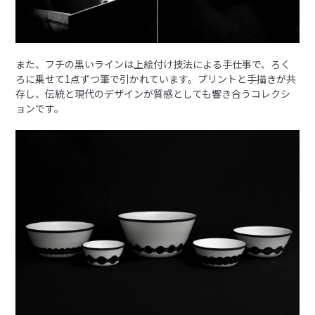
また、フチの黒いラインは上絵付け技法による手仕事で、ろく
ろに乗せて1点ずつ筆で引かれています。プリントと手描きが共
存し、伝統と現代のデザインが質感としても響き合うコレクシ
ョンです。