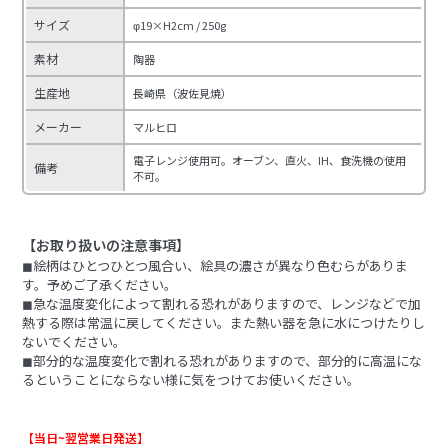
サイズ
φ19×H2cm / 250g
素材
陶器
生産地
長崎県（波佐見焼）
メーカー
マルヒロ
電子レンジ使用可。オーブン、直火、IH、食洗機の使用
備考
不可。
【お取り扱いの注意事項】
◼︎絵柄はひとつひとつ風合い、絵具の濃さが異なり色むらがありま
す。予めご了承ください。
◼︎急な温度変化によって割れる恐れがありますので、レンジなどで加
熱する際は常温に戻してください。また熱い器を急に水につけたりし
ないでください。
◼︎部分的な温度変化で割れる恐れがありますので、部分的に高温にな
るということにならない様に気をつけてお使いください。
【当日~翌営業日発送】