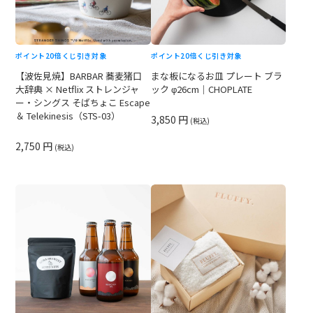
ポイント20倍
くじ引き対象
ポイント20倍
くじ引き対象
【波佐見焼】BARBAR 蕎麦猪口
まな板になるお皿 プレート ブラ
大辞典 × Netflix ストレンジャ
ック φ26cm｜CHOPLATE
ー・シングス そばちょこ Escape
＆ Telekinesis（STS-03）
3,850 円
(税込)
2,750 円
(税込)