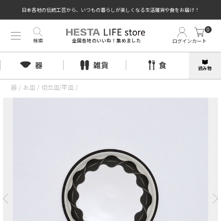
日本各地の伝統工芸から、いつもの暮らしが楽しくなる生活雑貨や食をお届け！
0
検索
ログイン
カート
全国各地のいいね！集めました
器
雑貨
食
読み物
器
/
お皿
/
切立皿/平皿
/