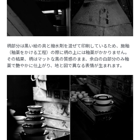
柄部分は黒い絵の具と撥水剤を混ぜて印刷しているため、施釉
（釉薬をかける工程）の際に柄の上には釉薬がかかりません。
その結果、柄はマットな黒の質感のまま、余白の白部分のみ釉
薬で艶やかに仕上がり、地と図で異なる表情が生まれます。