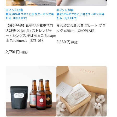
ポイント20倍
ポイント20倍
最大50%オフのくじ引きクーポンが当
最大50%オフのくじ引きクーポンが当
たる（8/31まで）
たる（8/31まで）
【波佐見焼】BARBAR 蕎麦猪口
まな板になるお皿 プレート ブラ
大辞典 × Netflix ストレンジャ
ック φ26cm｜CHOPLATE
ー・シングス そばちょこ Escape
＆ Telekinesis（STS-03）
3,850 円
(税込)
2,750 円
(税込)