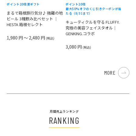
ポイント20倍
夏ギフト
ポイント20倍
最大50%オフのくじ引きクーポンが当
まるで箱根旅行気分♪ 強羅の地
たる（8/31まで）
ビール 3種飲み比べセット ｜
キューティクルを守る FLUFFY.
HESTA 箱根セレクト
究極の美容フェイスタオル｜
GENKING.コラボ
1,980 円 ～ 2,480 円
(税込)
3,080 円
(税込)
MORE
月間売上ランキング
RANKING