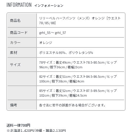
INFORMATION
インフォメーション
リリーベル ハーフパンツ（メンズ）オレンジ［ウエスト
商品名
78 / 85 / 88］
商品コード
grhl_55 ～ grhl_57
カラー
オレンジ
素材
ポリエステル95％、ポリウレタン5％
78サイズ：着丈49cm / ウエスト78.5-80.5cm / ヒップ
サイズ
96cm / 股下36cm / 裾幅23cm
82サイズ：着丈51cm / ウエスト84.5-86.5cm / ヒップ
100cm / 股下38cm / 裾幅24cm
85サイズ：着丈52cm / ウエスト87.5-89.5cm / ヒップ
102cm / 股下39cm / 裾幅24.5cm
備考
各寸法に若干の誤差がある場合がございます。
送料一律700円
※北海道1,420円/沖縄・離島2,130円