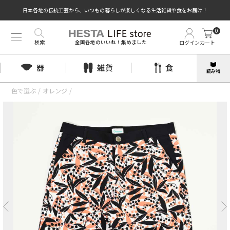
日本各地の伝統工芸から、いつもの暮らしが楽しくなる生活雑貨や食をお届け！
0
検索
ログイン
カート
全国各地のいいね！集めました
器
雑貨
食
読み物
色で選ぶ
/
オレンジ
/