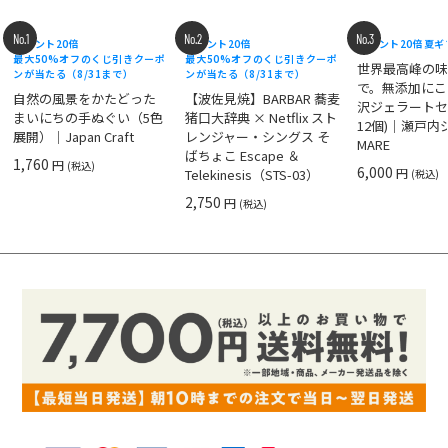
No.1
No.2
No.3
ポイント20倍
ポイント20倍
ポイント20倍
夏ギ
最大50%オフのくじ引きクーポ
最大50%オフのくじ引きクーポ
世界最高峰の
ンが当たる（8/31まで）
ンが当たる（8/31まで）
で。無添加にこ
自然の風景をかたどった
【波佐見焼】BARBAR 蕎麦
沢ジェラートセ
まいにちの手ぬぐい（5色
猪口大辞典 × Netflix スト
12個)｜瀬戸
展開）｜Japan Craft
レンジャー・シングス そ
MARE
ばちょこ Escape ＆
1,760
円
(税込)
6,000
円
Telekinesis（STS-03）
(税込)
2,750
円
(税込)