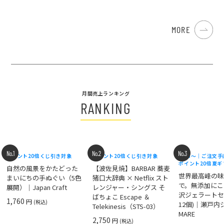
MORE
月間売上ランキング
RANKING
No.1
No.2
No.3
ポイント20倍
くじ引き対象
ポイント20倍
くじ引き対象
8/18〜｜ご注文
ポイント20倍
夏ギ
自然の風景をかたどった
【波佐見焼】BARBAR 蕎麦
世界最高峰の
まいにちの手ぬぐい（5色
猪口大辞典 × Netflix スト
で。無添加にこ
展開）｜Japan Craft
レンジャー・シングス そ
沢ジェラートセ
ばちょこ Escape ＆
1,760
円
(税込)
12個)｜瀬戸
Telekinesis（STS-03）
MARE
2,750
円
(税込)