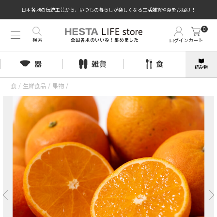
日本各地の伝統工芸から、いつもの暮らしが楽しくなる生活雑貨や食をお届け！
0
検索
ログイン
カート
全国各地のいいね！集めました
器
雑貨
食
読み物
食
/
生鮮食品
/
果物
/