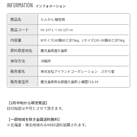
INFORMATION
インフォメーション
商品名
たんかん 贈答用
商品コード
ht-137-L ～ ht-137-m
内容量
Mサイズ(40個ほど)計5kg、Lサイズ(30~36個ほど)計5kg
原料原産地名
鹿児島県屋久島町
保存方法
冷暗所
販売者名
株式会社アイランドコーポレーション ぷかり堂
販売者住所
鹿児島県熊毛郡屋久島町小瀬田719-39
【2月中旬から順次発送】
日付指定は不可とさせて頂きます。
【一部地域を除き全国送料無料】
※北海道・東北地域のみ¥880送料加算されます。