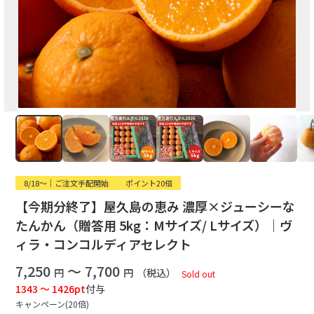
8/18〜｜ご注文手配開始
ポイント20倍
【今期分終了】屋久島の恵み 濃厚×ジューシーな
たんかん（贈答用 5kg：Mサイズ/ Lサイズ）｜ヴ
ィラ・コンコルディアセレクト
7,250
～ 7,700
円
円
（税込）
Sold out
1343 ～ 1426pt
付与
キャンペーン(20倍)