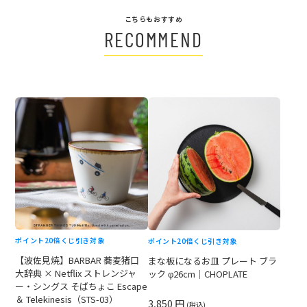
こちらもおすすめ
RECOMMEND
ポイント20倍
くじ引き対象
ポイント20倍
くじ引き対象
【波佐見焼】BARBAR 蕎麦猪口
まな板になるお皿 プレート ブラ
大辞典 × Netflix ストレンジャ
ック φ26cm｜CHOPLATE
ー・シングス そばちょこ Escape
＆ Telekinesis（STS-03）
3,850 円
(税込)