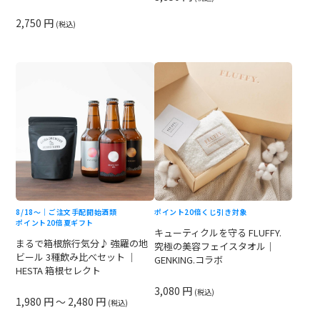
2,750 円
(税込)
8/18〜｜ご注文手配開始
酒類
ポイント20倍
くじ引き対象
ポイント20倍
夏ギフト
キューティクルを守る FLUFFY.
まるで箱根旅行気分♪ 強羅の地
究極の美容フェイスタオル｜
ビール 3種飲み比べセット ｜
GENKING.コラボ
HESTA 箱根セレクト
3,080 円
(税込)
1,980 円 ～ 2,480 円
(税込)