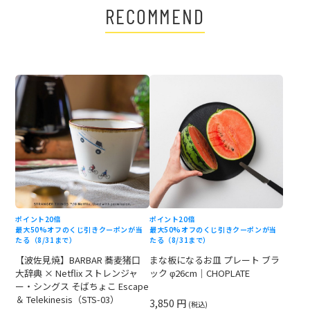
RECOMMEND
ポイント20倍
ポイント20倍
最大50%オフのくじ引きクーポンが当
最大50%オフのくじ引きクーポンが当
たる（8/31まで）
たる（8/31まで）
【波佐見焼】BARBAR 蕎麦猪口
まな板になるお皿 プレート ブラ
大辞典 × Netflix ストレンジャ
ック φ26cm｜CHOPLATE
ー・シングス そばちょこ Escape
＆ Telekinesis（STS-03）
3,850 円
(税込)