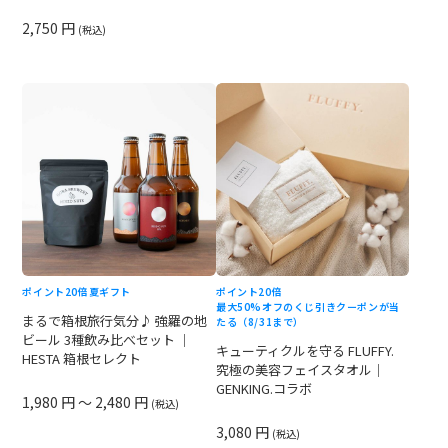
2,750 円
(税込)
ポイント20倍
夏ギフト
ポイント20倍
最大50%オフのくじ引きクーポンが当
まるで箱根旅行気分♪ 強羅の地
たる（8/31まで）
ビール 3種飲み比べセット ｜
キューティクルを守る FLUFFY.
HESTA 箱根セレクト
究極の美容フェイスタオル｜
GENKING.コラボ
1,980 円 ～ 2,480 円
(税込)
3,080 円
(税込)