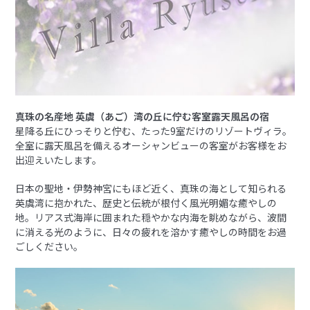
真珠の名産地 英虞（あご）湾の丘に佇む客室露天風呂の宿
星降る丘にひっそりと佇む、たった9室だけのリゾートヴィラ。
全室に露天風呂を備えるオーシャンビューの客室がお客様をお
出迎えいたします。
日本の聖地・伊勢神宮にもほど近く、真珠の海として知られる
英虞湾に抱かれた、歴史と伝統が根付く風光明媚な癒やしの
地。リアス式海岸に囲まれた穏やかな内海を眺めながら、波間
に消える光のように、日々の疲れを溶かす癒やしの時間をお過
ごしください。