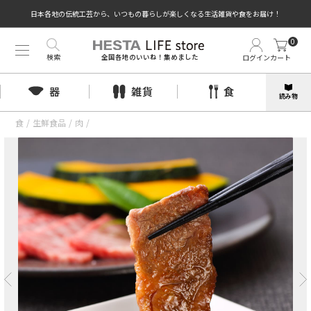
日本各地の伝統工芸から、いつもの暮らしが楽しくなる生活雑貨や食をお届け！
0
検索
ログイン
カート
全国各地のいいね！集めました
器
雑貨
食
読み物
食
/
生鮮食品
/
肉
/