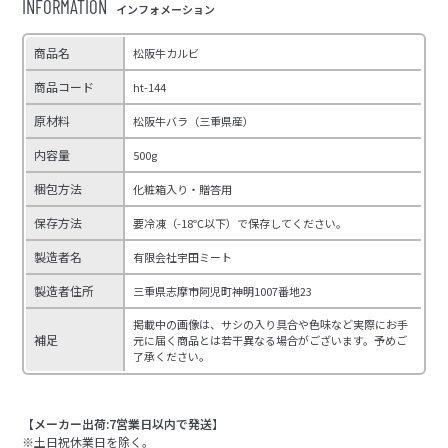
INFORMATION
インフォメーション
商品名
松阪牛カルビ
商品コード
ht-144
原材料
松阪牛バラ（三重県産）
内容量
500g
梱包方法
化粧箱入り・贈答用
保存方法
要冷凍（-18℃以下）で保存してください。
製造者名
有限会社宇田ミート
製造者住所
三重県志摩市阿児町神明1007番地23
掲載中の画像は、サシの入り具合や色味など実際にお手
補足
元に届く商品とは若干異なる場合がございます。予めご
了承ください。
【メーカー出荷:7営業日以内で発送】
※土日祝休業日を除く。