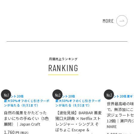
MORE
月間売上ランキング
RANKING
No.1
No.2
No.3
ポイント20倍
ポイント20倍
ポイント20倍
夏ギ
最大50%オフのくじ引きクーポ
最大50%オフのくじ引きクーポ
世界最高峰の
ンが当たる（8/31まで）
ンが当たる（8/31まで）
で。無添加にこ
自然の風景をかたどった
【波佐見焼】BARBAR 蕎麦
沢ジェラートセ
まいにちの手ぬぐい（5色
猪口大辞典 × Netflix スト
12個)｜瀬戸
展開）｜Japan Craft
レンジャー・シングス そ
MARE
ばちょこ Escape ＆
1,760
円
(税込)