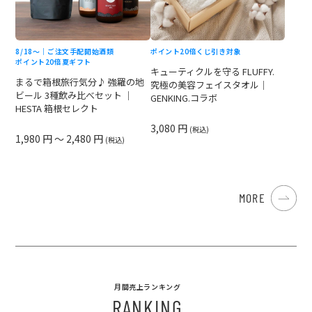
8/18〜｜ご注文手配開始
酒類
ポイント20倍
くじ引き対象
ポイント20倍
夏ギフト
キューティクルを守る FLUFFY.
まるで箱根旅行気分♪ 強羅の地
究極の美容フェイスタオル｜
ビール 3種飲み比べセット ｜
GENKING.コラボ
HESTA 箱根セレクト
3,080 円
(税込)
1,980 円 ～ 2,480 円
(税込)
MORE
月間売上ランキング
RANKING