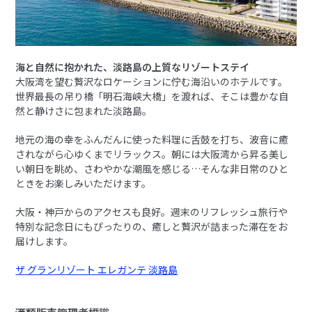
海と自然に抱かれた、淡路島の上質なリゾートステイ
大阪湾を望む贅沢なロケーションに佇む海沿いのホテルです。
世界最長の吊り橋「明石海峡大橋」を渡れば、そこは豊かな自
然と静けさに包まれた淡路島。
地元の海の幸をふんだんに使った料理に舌鼓を打ち、波音に癒
されながら心ゆくまでリラックス。朝には大阪湾から昇る美し
い朝日を眺め、さわやかな潮風を感じる…そんな非日常のひと
ときをお楽しみいただけます。
大阪・神戸からのアクセスも良好。週末のリフレッシュ旅行や
特別な記念日にもぴったりの、癒しと贅沢が詰まった滞在をお
届けします。
ザ グランリゾート エレガンテ 淡路島