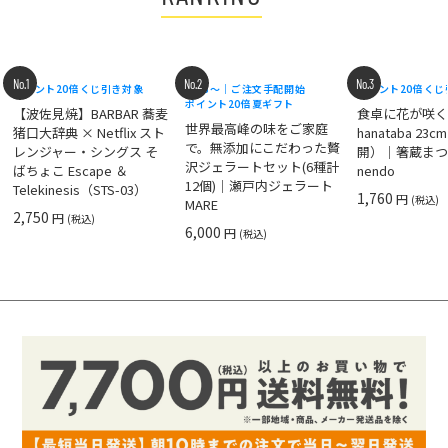
No.1
No.2
No.3
ポイント20倍
くじ引き対象
8/18〜｜ご注文手配開始
ポイント20倍
くじ
ポイント20倍
夏ギフト
【波佐見焼】BARBAR 蕎麦
食卓に花が咲
世界最高峰の味をご家庭
猪口大辞典 × Netflix スト
hanataba 23
で。無添加にこだわった贅
レンジャー・シングス そ
開）｜箸蔵まつ
沢ジェラートセット(6種計
ばちょこ Escape ＆
nendo
12個)｜瀬戸内ジェラート
Telekinesis（STS-03）
1,760
円
(税込)
MARE
2,750
円
(税込)
6,000
円
(税込)