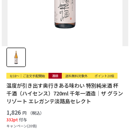
8/18〜｜ご注文手配開始
酒類
送料無料対象外
ポイント20倍
温度が引き出す奥行きある味わい 特別純米酒 杯
千酒（ハイセンス）720ml 千年一酒造｜ザ グラン
リゾート エレガンテ淡路島セレクト
1,826
円
（税込）
332pt
付与
キャンペーン(20倍)