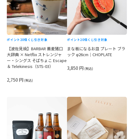
ポイント20倍
くじ引き対象
ポイント20倍
くじ引き対象
【波佐見焼】BARBAR 蕎麦猪口
まな板になるお皿 プレート ブラ
大辞典 × Netflix ストレンジャ
ック φ26cm｜CHOPLATE
ー・シングス そばちょこ Escape
＆ Telekinesis（STS-03）
3,850 円
(税込)
2,750 円
(税込)