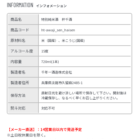
INFORMATION
インフォメーション
商品名
特別純米酒 杯千酒
商品コード
ht-awaji_sen_haisen
原材料名
米（国産）、米こうじ(国産)
アルコール度
15度
内容量
720ml(1本)
製造者名
千年一酒造株式会社
製造者住所
兵庫県淡路市久留麻2485-1
直射日光を避け涼しい場所で保存して下さい。開封後は
保存方法
冷蔵保存し、なるべく早くお召し上がりください。
熨斗対応
対応不可
【メーカー直送】：14営業日以内で発送予定
※土日祝休業日を除く。