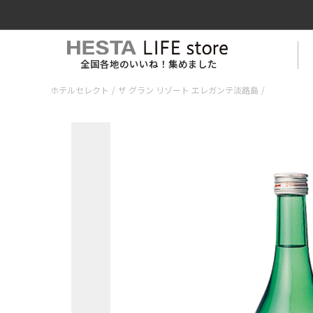
全国各地のいいね！集めました
ホテルセレクト
/
ザ グラン リゾート エレガンテ淡路島
/