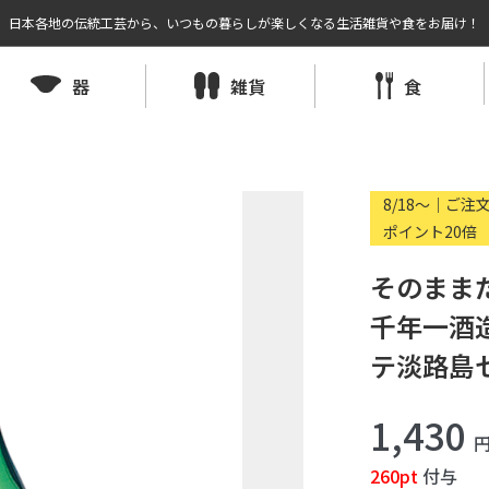
日本各地の伝統工芸から、いつもの暮らしが楽しくなる生活雑貨や食をお届け！
器
雑貨
食
8/18〜｜ご注
ポイント20倍
そのままだ
千年一酒
テ淡路島
1,430
260pt
付与