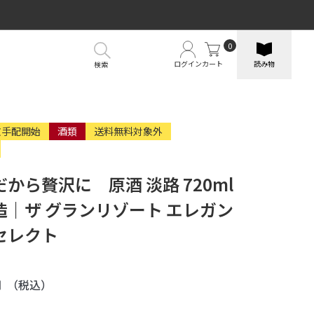
0
ログイン
カート
読み物
検索
文手配開始
酒類
送料無料対象外
から贅沢に 原酒 淡路 720ml
造｜ザ グランリゾート エレガン
セレクト
円
（税込）