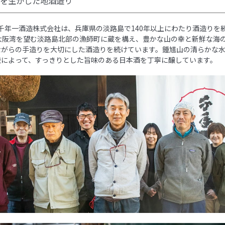
を生かした地酒造り
。 千年一酒造株式会社は、兵庫県の淡路島で140年以上にわたり酒造りを
 大阪湾を望む淡路島北部の漁師町に蔵を構え、豊かな山の幸と新鮮な海
ながらの手造りを大切にした酒造りを続けています。鍾馗山の清らかな
技によって、すっきりとした旨味のある日本酒を丁寧に醸しています。