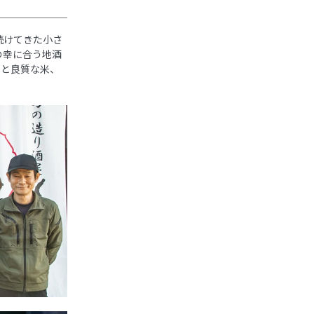
続けてきた小さ
の幸に合う地酒
水と良質な米、