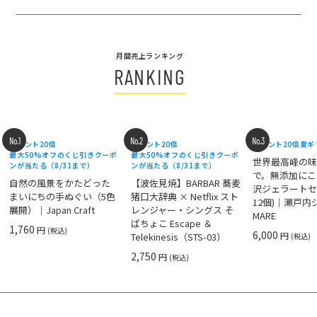
月間売上ランキング
RANKING
No.1
No.2
No.3
ポイント20倍
ポイント20倍
ポイント20倍
夏ギ
最大50%オフのくじ引きクーポ
最大50%オフのくじ引きクーポ
世界最高峰の
ンが当たる（8/31まで）
ンが当たる（8/31まで）
で。無添加にこ
自然の風景をかたどった
【波佐見焼】BARBAR 蕎麦
沢ジェラートセ
まいにちの手ぬぐい（5色
猪口大辞典 × Netflix スト
12個)｜瀬戸
展開）｜Japan Craft
レンジャー・シングス そ
MARE
ばちょこ Escape ＆
1,760
円
(税込)
6,000
円
Telekinesis（STS-03）
(税込)
2,750
円
(税込)