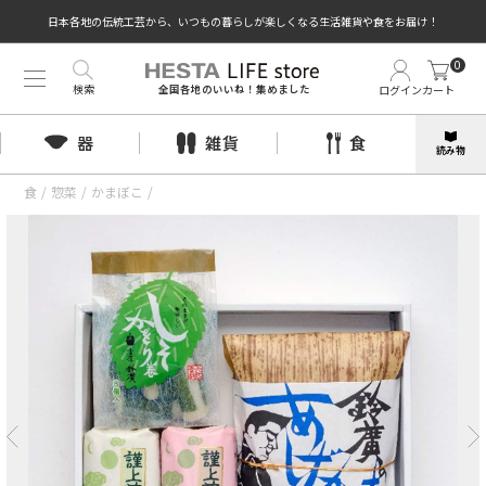
日本各地の伝統工芸から、いつもの暮らしが楽しくなる生活雑貨や食をお届け！
0
検索
ログイン
カート
全国各地のいいね！集めました
器
雑貨
食
読み物
食
/
惣菜
/
かまぼこ
/