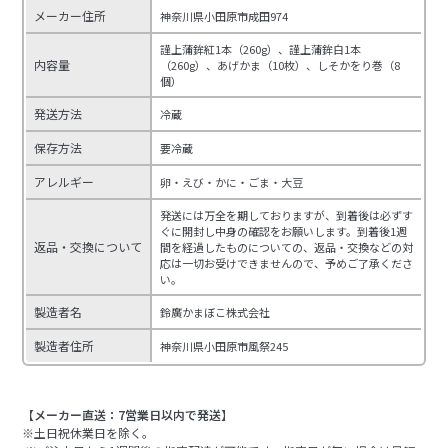
メーカー住所
神奈川県小田原市成田974
謹上蒲鉾紅1本（260g）、謹上蒲鉾白1本
内容量
（260g）、あげかま（10枚）、しそかをり巻（8
個）
発送方法
冷蔵
保存方法
要冷蔵
アレルギー
卵・えび・かに・ごま・大豆
発送には万全を期しておりますが、到着後は必ずす
ぐに開封し中身の確認をお願いします。到着後1週
返品・交換について
間を経過したものについての、返品・交換などの対
応は一切お受けできませんので、予めご了承くださ
い。
製造者名
鈴廣かまぼこ株式会社
製造者住所
神奈川県小田原市風祭245
【メーカー直送：7営業日以内で発送】
※土日祝休業日を除く。