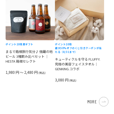
ポイント20倍
夏ギフト
ポイント20倍
最大50%オフのくじ引きクーポンが当
まるで箱根旅行気分♪ 強羅の地
たる（8/31まで）
ビール 3種飲み比べセット ｜
キューティクルを守る FLUFFY.
HESTA 箱根セレクト
究極の美容フェイスタオル｜
GENKING.コラボ
1,980 円 ～ 2,480 円
(税込)
3,080 円
(税込)
MORE