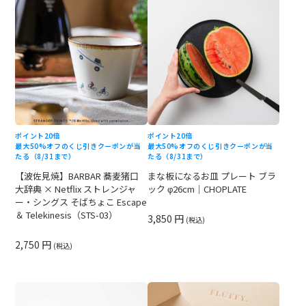
ポイント20倍
ポイント20倍
最大50%オフのくじ引きクーポンが当
最大50%オフのくじ引きクーポンが当
たる（8/31まで）
たる（8/31まで）
【波佐見焼】BARBAR 蕎麦猪口
まな板になるお皿 プレート ブラ
大辞典 × Netflix ストレンジャ
ック φ26cm｜CHOPLATE
ー・シングス そばちょこ Escape
＆ Telekinesis（STS-03）
3,850 円
(税込)
2,750 円
(税込)