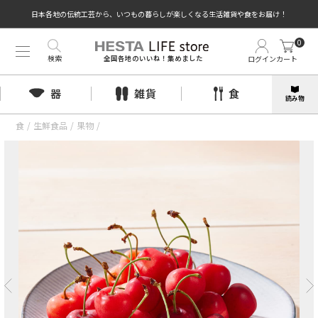
日本各地の伝統工芸から、いつもの暮らしが楽しくなる生活雑貨や食をお届け！
0
検索
ログイン
カート
全国各地のいいね！集めました
器
雑貨
食
読み物
食
/
生鮮食品
/
果物
/