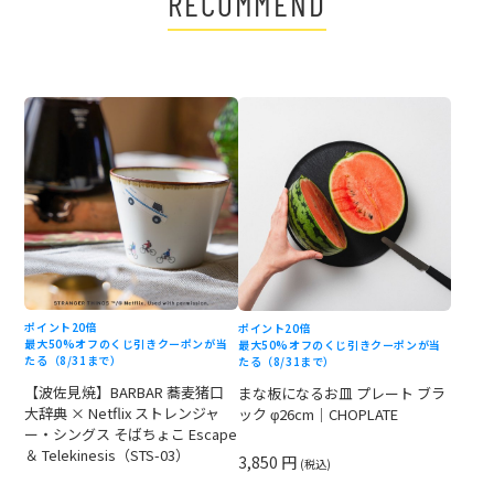
RECOMMEND
ポイント20倍
ポイント20倍
最大50%オフのくじ引きクーポンが当
最大50%オフのくじ引きクーポンが当
たる（8/31まで）
たる（8/31まで）
【波佐見焼】BARBAR 蕎麦猪口
まな板になるお皿 プレート ブラ
大辞典 × Netflix ストレンジャ
ック φ26cm｜CHOPLATE
ー・シングス そばちょこ Escape
＆ Telekinesis（STS-03）
3,850 円
(税込)