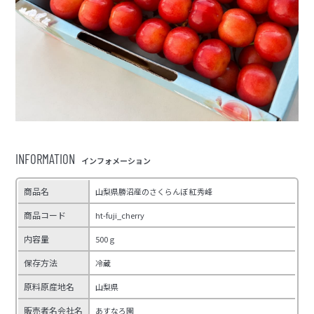
INFORMATION
インフォメーション
商品名
山梨県勝沼産のさくらんぼ 紅秀峰
商品コード
ht-fuji_cherry
内容量
500ｇ
保存方法
冷蔵
原料原産地名
山梨県
販売者名会社名
あすなろ園