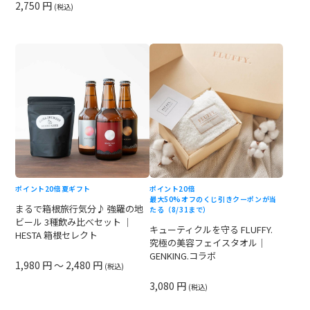
2,750 円
(税込)
ポイント20倍
夏ギフト
ポイント20倍
最大50%オフのくじ引きクーポンが当
まるで箱根旅行気分♪ 強羅の地
たる（8/31まで）
ビール 3種飲み比べセット ｜
キューティクルを守る FLUFFY.
HESTA 箱根セレクト
究極の美容フェイスタオル｜
GENKING.コラボ
1,980 円 ～ 2,480 円
(税込)
3,080 円
(税込)