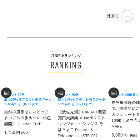
MORE
月間売上ランキング
RANKING
No.1
No.2
No.3
ポイント20倍
ポイント20倍
ポイント20倍
夏ギ
最大50%オフのくじ引きクーポ
最大50%オフのくじ引きクーポ
世界最高峰の
ンが当たる（8/31まで）
ンが当たる（8/31まで）
で。無添加にこ
自然の風景をかたどった
【波佐見焼】BARBAR 蕎麦
沢ジェラートセ
まいにちの手ぬぐい（5色
猪口大辞典 × Netflix スト
12個)｜瀬戸
展開）｜Japan Craft
レンジャー・シングス そ
MARE
ばちょこ Escape ＆
1,760
円
(税込)
6,000
円
Telekinesis（STS-03）
(税込)