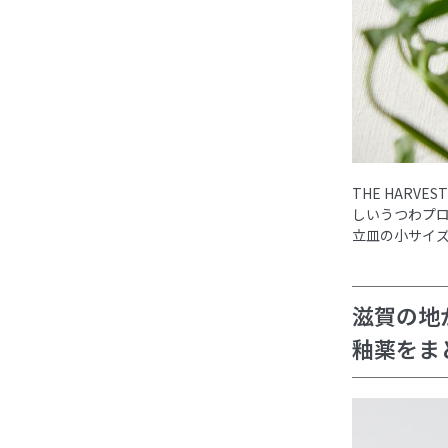
THE HAR
しいうつわプ
立皿の小サイ
滋賀の地
釉薬をま