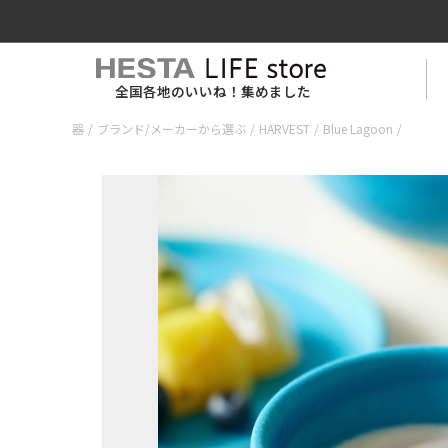
全国各地のいいね！集めました
器
/
ブランド/メーカーから選ぶ
/
HARVEST
/
Blue Lagoon
/