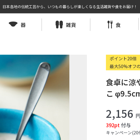
日本各地の伝統工芸から、いつもの暮らしが楽しくなる生活雑貨や食をお届け！
器
雑貨
食
ポイント20倍
最大50%オフ
食卓に涼
こ φ9.
2,156
392pt
付与
キャンペーン(20