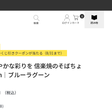
0
ログイン
カート
読み物
検索
のくじ引きクーポンが当たる（8/31まで）
やかな彩りを 信楽焼のそばちょ
5cm｜ブルーラグーン
円
（税込）
倍)