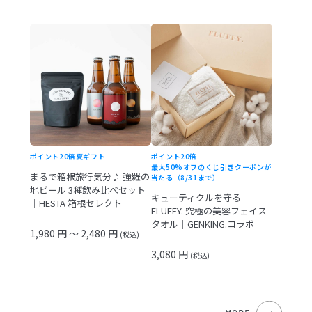
ポイント20倍
夏ギフト
ポイント20倍
最大50%オフのくじ引きクーポンが
まるで箱根旅行気分♪ 強羅の
当たる（8/31まで）
地ビール 3種飲み比べセット
キューティクルを守る
｜HESTA 箱根セレクト
FLUFFY. 究極の美容フェイス
タオル｜GENKING.コラボ
1,980 円 ～ 2,480 円
(税込)
3,080 円
(税込)