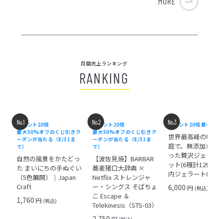
MORE
月間売上ランキング
RANKING
No.1
No.2
No.3
ポイント20倍
ポイント20倍
ポイント20倍
夏ギフ
きク
最大50%オフのくじ引きク
最大50%オフのくじ引きク
世界最高峰の味
ーポンが当たる（8/31ま
ーポンが当たる（8/31ま
庭で。無添加にこ
で）
で）
った贅沢ジェラ
箸
自然の風景をかたどっ
【波佐見焼】BARBAR
ット(6種計12個)
色展
た まいにちの手ぬぐい
蕎麦猪口大辞典 ×
内ジェラートMAR
 ×
（5色展開）｜Japan
Netflix ストレンジャ
Craft
ー・シングス そばちょ
6,000
円
(税込)
こ Escape ＆
1,760
円
(税込)
Telekinesis（STS-03）
2,750
円