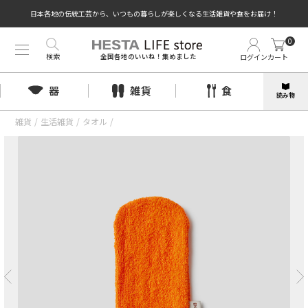
日本各地の伝統工芸から、いつもの暮らしが楽しくなる生活雑貨や食をお届け！
0
検索
ログイン
カート
全国各地のいいね！集めました
器
雑貨
食
読み物
雑貨
/
生活雑貨
/
タオル
/