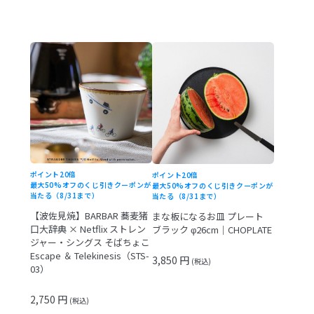
ポイント20倍
ポイント20倍
最大50%オフのくじ引きクーポンが
最大50%オフのくじ引きクーポンが
当たる（8/31まで）
当たる（8/31まで）
【波佐見焼】BARBAR 蕎麦猪
まな板になるお皿 プレート
口大辞典 × Netflix ストレン
ブラック φ26cm｜CHOPLATE
ジャー・シングス そばちょこ
Escape ＆ Telekinesis（STS-
3,850 円
(税込)
03）
2,750 円
(税込)