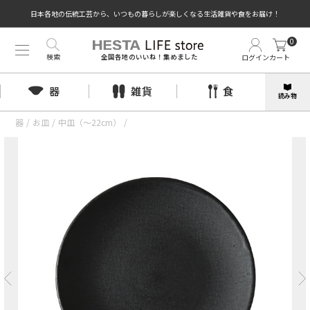
日本各地の伝統工芸から、いつもの暮らしが楽しくなる生活雑貨や食をお届け！
0
検索
ログイン
カート
全国各地のいいね！集めました
器
雑貨
食
読み物
器
/
お皿
/
中皿（〜22cm）
/