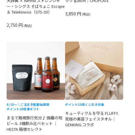
大辞典 × Netflix ストレンジャ
ック φ26cm｜CHOPLATE
ー・シングス そばちょこ Escape
＆ Telekinesis（STS-03）
3,850 円
(税込)
2,750 円
(税込)
8/18〜｜ご注文手配開始
酒類
ポイント20倍
くじ引き対象
ポイント20倍
夏ギフト
キューティクルを守る FLUFFY.
まるで箱根旅行気分♪ 強羅の地
究極の美容フェイスタオル｜
ビール 3種飲み比べセット ｜
GENKING.コラボ
HESTA 箱根セレクト