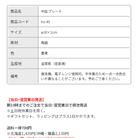
商品名
中皿 プレート
商品コード
hv-45
サイズ
φ18×2cm
素材
陶器
色
墨黒
生産地
滋賀県（信楽焼）
食洗機、電子レンジ使用可。手作業のため一点一点色合
備考
いが異なることがございます。予めご了承ください。
【当日~翌営業日発送】
朝10時までのご注文で当日~翌営業日で順次発送
※土日祝休業日を除く。
※ギフトセット、ラッピングはプラス1日かかります。
送料一律700円
※北海道1,420円/沖縄・離島2,130円