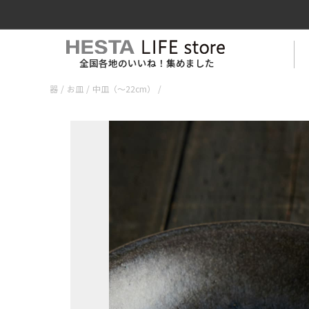
全国各地のいいね！集めました
器
/
お皿
/
中皿（〜22cm）
/