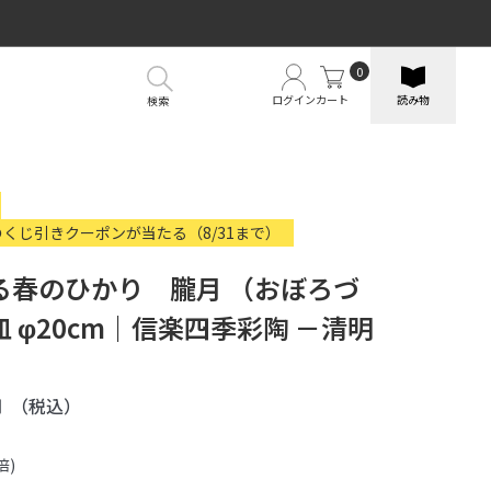
0
ログイン
カート
読み物
検索
のくじ引きクーポンが当たる（8/31まで）
る春のひかり 朧月 （おぼろづ
 φ20cm｜信楽四季彩陶 －清明
円
（税込）
倍)