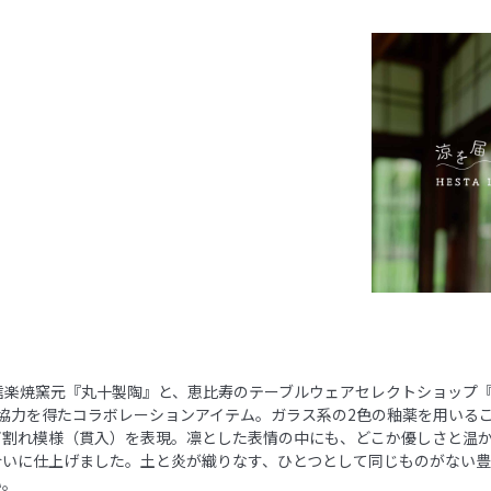
信楽焼窯元『丸十製陶』と、恵比寿のテーブルウェアセレクトショップ『
』の協力を得たコラボレーションアイテム。ガラス系の2色の釉薬を用いる
ビ割れ模様（貫入）を表現。凛とした表情の中にも、どこか優しさと温
合いに仕上げました。土と炎が織りなす、ひとつとして同じものがない
い。