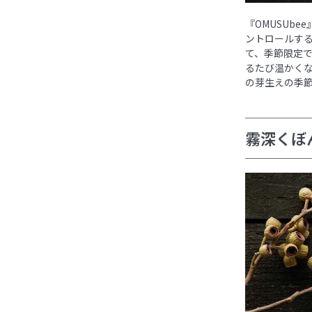
『OMUSUbe
ントロールす
て、季節限定で
るたび温かく
の芽生えの季
霧深くぼ