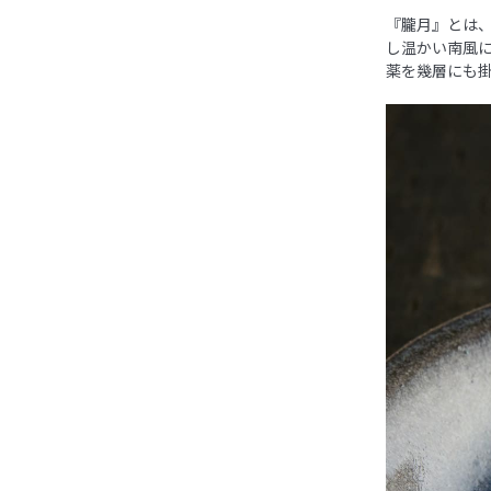
『朧月』とは
し温かい南風
薬を幾層にも