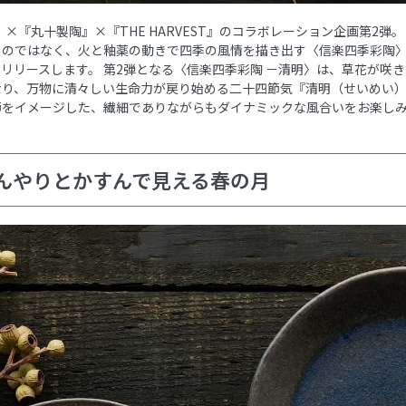
e』×『丸十製陶』×『THE HARVEST』のコラボレーション企画第2弾
るのではなく、火と釉薬の動きで四季の風情を描き出す〈信楽四季彩陶
リリースします。 第2弾となる〈信楽四季彩陶 －清明〉は、草花が咲
なり、万物に清々しい生命力が戻り始める二十四節気『清明（せいめい）
節をイメージした、繊細でありながらもダイナミックな風合いをお楽し
んやりとかすんで見える春の月