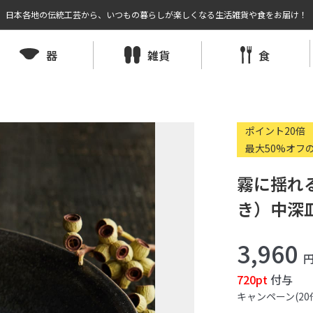
日本各地の伝統工芸から、いつもの暮らしが楽しくなる生活雑貨や食をお届け！
器
雑貨
食
ポイント20倍
最大50%オフ
霧に揺れ
き）中深皿
3,960
720pt
付与
キャンペーン(20