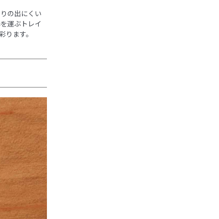
そりの出にくい
器を運ぶトレイ
彩ります。