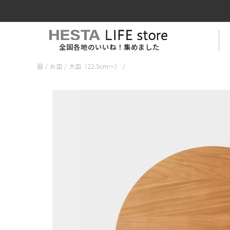
全国各地のいいね！集めました
器
/
お皿
/
大皿（22.5cm〜）
/