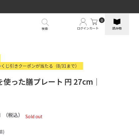
0
ログイン
カート
読み物
検索
のくじ引きクーポンが当たる（8/31まで）
使った膳プレート 円 27cm｜
円
（税込）
Sold out
倍)