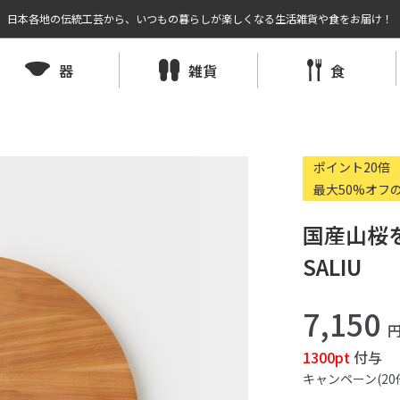
日本各地の伝統工芸から、いつもの暮らしが楽しくなる生活雑貨や食をお届け！
器
雑貨
食
ポイント20倍
最大50%オフ
国産山桜を
SALIU
7,150
1300pt
付与
キャンペーン(20