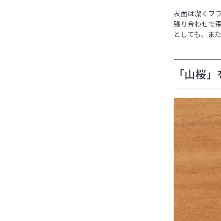
表面は潔くフ
張り合わせで
としても、ま
「山桜」