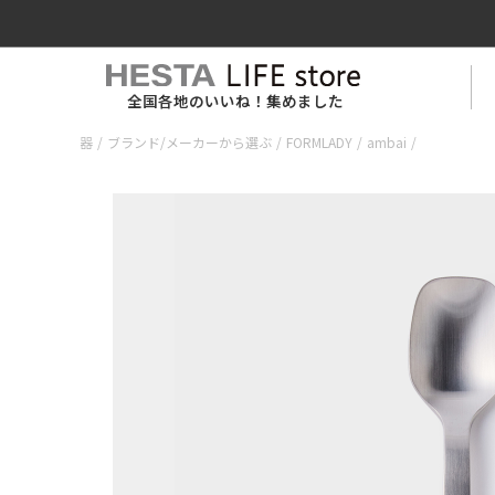
全国各地のいいね！集めました
器
/
ブランド/メーカーから選ぶ
/
FORMLADY
/
ambai
/