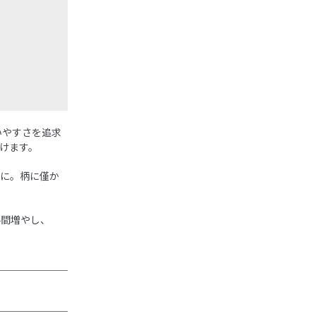
いやすさを追求
けます。
在に。柄に僅か
手間増やし、