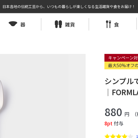
日本各地の伝統工芸から、いつもの暮らしが楽しくなる生活雑貨や食をお届け！
器
雑貨
食
キャンペーン対
最大50%オフ
シンプル
｜FORMLA
880
円
（
8pt
付与