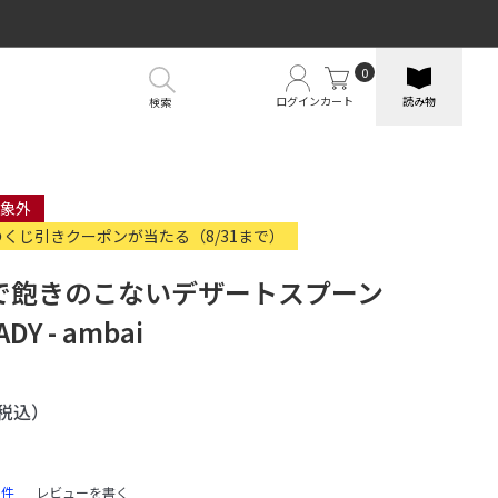
0
ログイン
カート
読み物
検索
象外
のくじ引きクーポンが当たる（8/31まで）
で飽きのこないデザートスプーン
DY - ambai
税込）
1件
レビューを書く