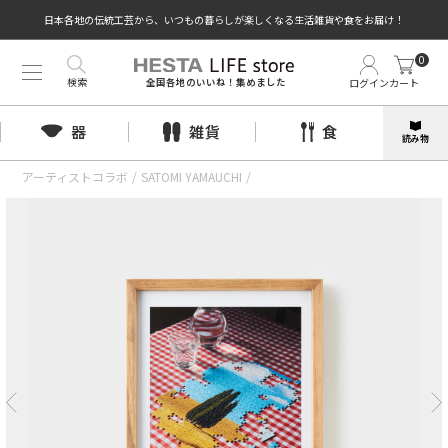
日本各地の伝統工芸から、いつもの暮らしが楽しくなる生活雑貨や食をお届け！
0
検索
ログイン
カート
全国各地のいいね！集めました
器
雑貨
食
読み物
アーティストコラボ
/
SATOMI YAMAUCHI
/