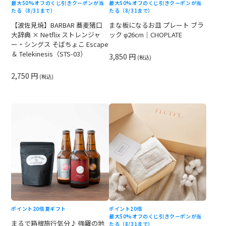
最大50%オフのくじ引きクーポンが当
最大50%オフのくじ引きクーポンが当
たる（8/31まで）
たる（8/31まで）
【波佐見焼】BARBAR 蕎麦猪口
まな板になるお皿 プレート ブラ
大辞典 × Netflix ストレンジャ
ック φ26cm｜CHOPLATE
ー・シングス そばちょこ Escape
＆ Telekinesis（STS-03）
3,850 円
(税込)
2,750 円
(税込)
ポイント20倍
夏ギフト
ポイント20倍
最大50%オフのくじ引きクーポンが当
まるで箱根旅行気分♪ 強羅の地
たる（8/31まで）