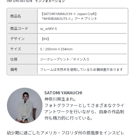
インフォメーション
【SATOMI YAMAUCHI × Japan Craft】
商品名
「WHEREABOUTS Ⅱ」アートプリント
商品コード
sy_artKV-S
デザイン
【KV】
サイズ
S：203mm×254mm
仕様
ジークレープリント／サイン入り
備考
フレームは天然木を使用しているため個体差があります
SATOMI YAMAUCHI
神奈川県生まれ。
フォトグラファーとしてさまざまなクライ
アントワークを行いながら、自身の作品制
作も精力的に行っている。
幼少期に過ごしたアメリカ・フロリダ州の原風景をインスピレ