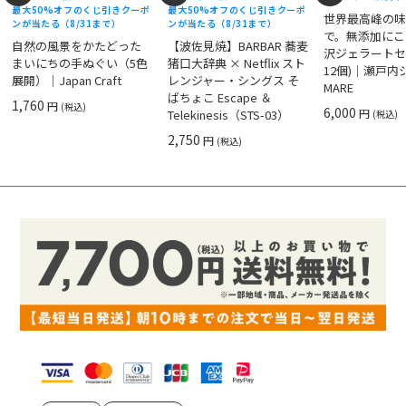
最大50%オフのくじ引きクーポ
最大50%オフのくじ引きクーポ
世界最高峰の
ンが当たる（8/31まで）
ンが当たる（8/31まで）
で。無添加にこ
自然の風景をかたどった
【波佐見焼】BARBAR 蕎麦
沢ジェラートセ
まいにちの手ぬぐい（5色
猪口大辞典 × Netflix スト
12個)｜瀬戸
展開）｜Japan Craft
レンジャー・シングス そ
MARE
ばちょこ Escape ＆
1,760
円
(税込)
6,000
円
Telekinesis（STS-03）
(税込)
2,750
円
(税込)