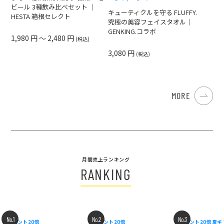
ビール 3種飲み比べセット ｜
キューティクルを守る FLUFFY.
HESTA 箱根セレクト
究極の美容フェイスタオル｜
GENKING.コラボ
1,980 円 ～ 2,480 円
(税込)
3,080 円
(税込)
MORE
月間売上ランキング
RANKING
No.1
No.2
No.3
ポイント20倍
ポイント20倍
ポイント20倍
夏ギ